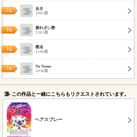
あき
2
位
2062票
膨れポン酢
3
位
1263票
匿名
4
位
1196票
No Name
5
位
1038票
この作品と一緒にこちらもリクエストされています。
ヘアスプレー