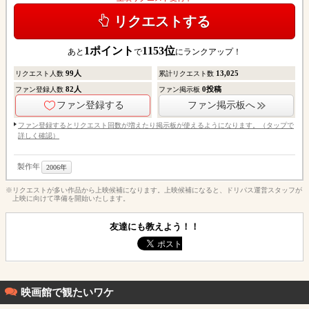
リクエストする
1
ポイント
1153
位
あと
で
にランクアップ！
99
人
13,025
リクエスト人数
累計リクエスト数
82
人
0
投稿
ファン登録人数
ファン掲示板
ファン登録する
ファン掲示板へ
ファン登録するとリクエスト回数が増えたり掲示板が使えるようになります。（タップで
詳しく確認）
製作年
2006年
※リクエストが多い作品から上映候補になります。上映候補になると、ドリパス運営スタッフが
上映に向けて準備を開始いたします。
友達にも教えよう！！
映画館で観たいワケ