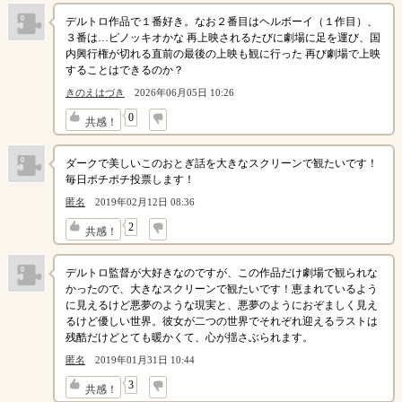
デルトロ作品で１番好き。なお２番目はヘルボーイ（１作目）、
３番は…ピノッキオかな 再上映されるたびに劇場に足を運び、国
内興行権が切れる直前の最後の上映も観に行った 再び劇場で上映
することはできるのか？
きのえはづき
2026年06月05日 10:26
↓
0
共感！
ダークで美しいこのおとぎ話を大きなスクリーンで観たいです！
毎日ポチポチ投票します！
匿名
2019年02月12日 08:36
↓
2
共感！
デルトロ監督が大好きなのですが、この作品だけ劇場で観られな
かったので、大きなスクリーンで観たいです！恵まれているよう
に見えるけど悪夢のような現実と、悪夢のようにおぞましく見え
るけど優しい世界。彼女が二つの世界でそれぞれ迎えるラストは
残酷だけどとても暖かくて、心が揺さぶられます。
匿名
2019年01月31日 10:44
↓
3
共感！