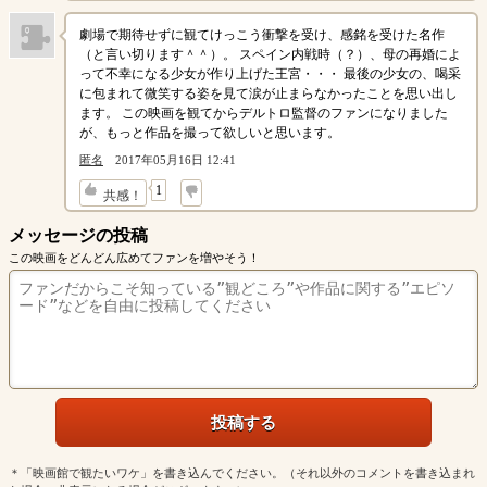
劇場で期待せずに観てけっこう衝撃を受け、感銘を受けた名作
（と言い切ります＾＾）。 スペイン内戦時（？）、母の再婚によ
って不幸になる少女が作り上げた王宮・・・ 最後の少女の、喝采
に包まれて微笑する姿を見て涙が止まらなかったことを思い出し
ます。 この映画を観てからデルトロ監督のファンになりました
が、もっと作品を撮って欲しいと思います。
匿名
2017年05月16日 12:41
↓
1
共感！
メッセージの投稿
この映画をどんどん広めてファンを増やそう！
＊「映画館で観たいワケ」を書き込んでください。（それ以外のコメントを書き込まれ