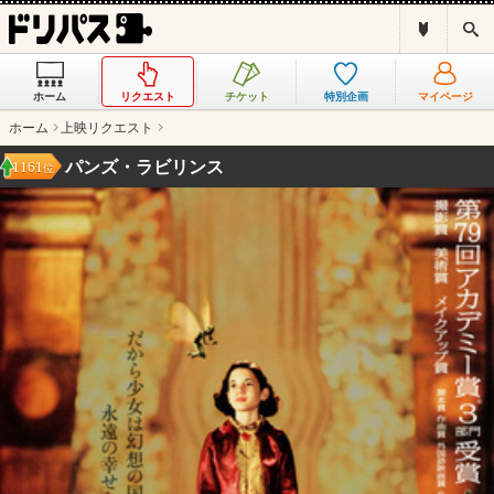
ド
検
リ
索
パ
ス
ホーム
リクエスト
チケット
特別企画
マイページ
と
は
ホーム
上映リクエスト
？
パンズ・ラビリンス
1161
位