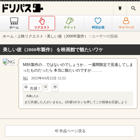
ド
検
リ
索
パ
ス
ホーム
リクエスト
チケット
特別企画
マイページ
と
は
ホーム
上映リクエスト
美しい彼（2000年製作）
ユーザーの投稿
？
美しい彼（2000年製作） を映画館で観たいワケ
MBS製作の…ではないのでしょうか… 一週間限定で見逃してしま
ったものだったら 本当に観たいのですが………
NG
2023年04月22日 12:22
↓
0
共感！
共感した人
まだ共感した人がいません。[共感!]ボタンを押してこの投稿を応援しよう
作品ページ戻る