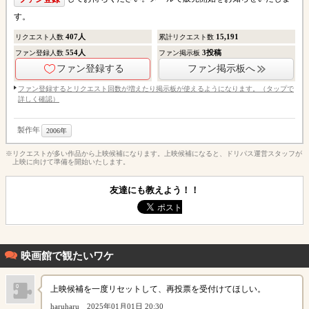
す。
407
人
15,191
リクエスト人数
累計リクエスト数
554
人
3
投稿
ファン登録人数
ファン掲示板
ファン登録する
ファン掲示板へ
ファン登録するとリクエスト回数が増えたり掲示板が使えるようになります。（タップで
詳しく確認）
製作年
2006年
※リクエストが多い作品から上映候補になります。上映候補になると、ドリパス運営スタッフが
上映に向けて準備を開始いたします。
友達にも教えよう！！
映画館で観たいワケ
上映候補を一度リセットして、再投票を受付けてほしい。
haruharu
2025年01月01日 20:30