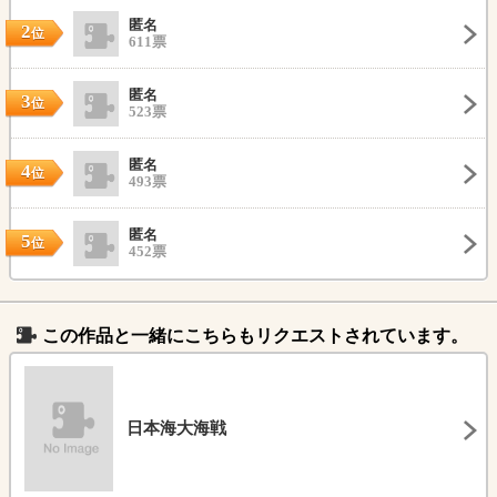
匿名
2
位
611票
匿名
3
位
523票
匿名
4
位
493票
匿名
5
位
452票
この作品と一緒にこちらもリクエストされています。
日本海大海戦