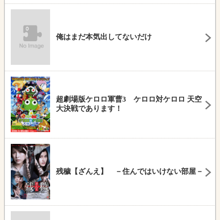
俺はまだ本気出してないだけ
超劇場版ケロロ軍曹3 ケロロ対ケロロ 天空
大決戦であります！
残穢【ざんえ】 －住んではいけない部屋－