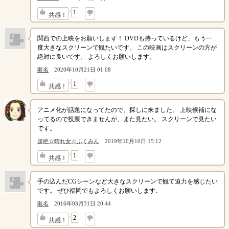
↓
1
共感！
関西での上映をお願いします！ DVDも持っているけど、もう一
度大きなスクリーンで観たいです。 この映画はスクリーンの方が
絶対に良いです。 よろしくお願いします。
匿名
2020年10月21日 01:08
↓
1
共感！
アニメ化が話題になってたので、探しに来ました。 上映候補にな
ってるので投票できませんが、また見たい。 スクリーンで見たい
です。
超絶☆晴れ女☆ふくみん
2019年10月10日 15:12
↓
1
共感！
手の込んだCGシーンなど大きなスクリーンで観て迫力を感じたい
です。 ぜひ福岡でもよろしくお願いします。
匿名
2016年03月31日 20:44
↓
2
共感！