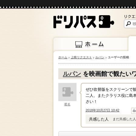
ホーム
上映リクエスト
ルパン
ユーザーの投稿
ホーム
上映
ルパン
を映画館で観たい
ぜひ吹替版をスクリーンで
二人、またクラリス役に島本
さい！
匿名
2018年10月27日 10:42
↑
↓
共感した人
まだ共感した人