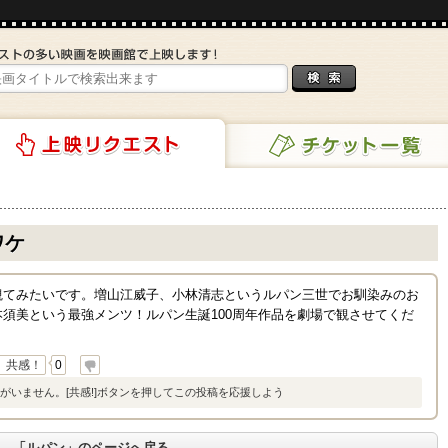
チケット一覧
リクエスト
ワケ
観てみたいです。増山江威子、小林清志というルパン三世でお馴染みのお
須美という最強メンツ！ルパン生誕100周年作品を劇場で観させてくだ
共感！
0
がいません。[共感!]ボタンを押してこの投稿を応援しよう
「ルパン」のページへ戻る