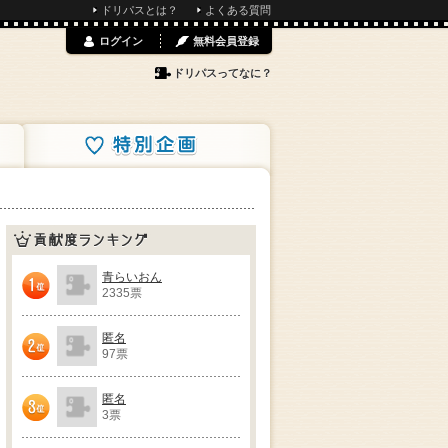
ドリパスとは？
よくある質問
ログイン
無料会員登録
ドリパスってなに？
特別企画
貢献度ランキング
青らいおん
2335票
1位
匿名
97票
2位
匿名
3票
3位