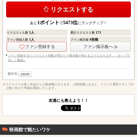
リクエストする
1
ポイント
5473
位
あと
で
にランクアップ！
5
人
171
リクエスト人数
累計リクエスト数
5
人
0
投稿
ファン登録人数
ファン掲示板
ファン登録する
ファン掲示板へ
ファン登録するとリクエスト回数が増えたり掲示板が使えるようになります。（タップで
詳しく確認）
製作年
2005年
※リクエストが多い作品から上映候補になります。上映候補になると、ドリパス運営スタッフが
上映に向けて準備を開始いたします。
友達にも教えよう！！
映画館で観たいワケ