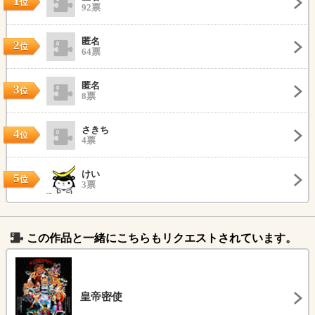
1
位
92票
匿名
2
位
64票
匿名
3
位
8票
さきち
4
位
4票
けい
5
位
3票
この作品と一緒にこちらもリクエストされています。
皇帝密使