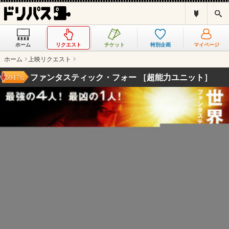
ド
検
リ
索
パ
ス
ホーム
リクエスト
チケット
特別企画
マイページ
と
は
ホーム
上映リクエスト
？
ファンタスティック・フォー ［超能力ユニット］
5917
位