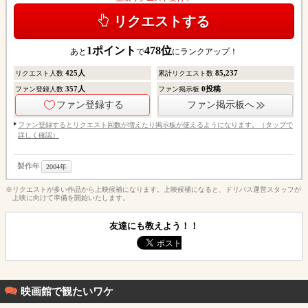
リクエストする
1
ポイント
478
位
あと
で
にランクアップ！
425
人
85,237
リクエスト人数
累計リクエスト数
357
人
0
投稿
ファン登録人数
ファン掲示板
ファン登録する
ファン掲示板へ
ファン登録するとリクエスト回数が増えたり掲示板が使えるようになります。（タップで
詳しく確認）
製作年
2004年
※リクエストが多い作品から上映候補になります。上映候補になると、ドリパス運営スタッフが
上映に向けて準備を開始いたします。
友達にも教えよう！！
映画館で観たいワケ