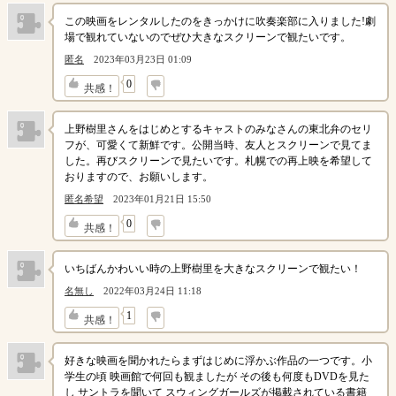
この映画をレンタルしたのをきっかけに吹奏楽部に入りました!劇
場で観れていないのでぜひ大きなスクリーンで観たいです。
匿名
2023年03月23日 01:09
↓
0
共感！
上野樹里さんをはじめとするキャストのみなさんの東北弁のセリ
フが、可愛くて新鮮です。公開当時、友人とスクリーンで見てま
した。再びスクリーンで見たいです。札幌での再上映を希望して
おりますので、お願いします。
匿名希望
2023年01月21日 15:50
↓
0
共感！
いちばんかわいい時の上野樹里を大きなスクリーンで観たい！
名無し
2022年03月24日 11:18
↓
1
共感！
好きな映画を聞かれたらまずはじめに浮かぶ作品の一つです。小
学生の頃 映画館で何回も観ましたが その後も何度もDVDを見た
し サントラを聞いて スウィングガールズが掲載されている書籍