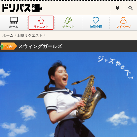
ド
検
リ
索
パ
ス
ホーム
リクエスト
チケット
特別企画
マイページ
と
は
ホーム
上映リクエスト
？
スウィングガールズ
479
位