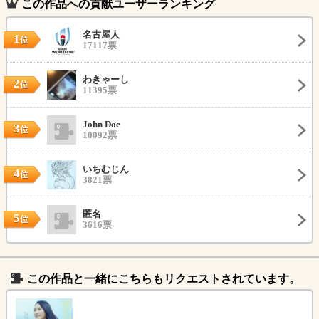
この作品への貢献ユーザーランキング
名古屋人
1
位
17117票
わきゃーし
2
位
11395票
John Doe
3
位
10092票
いちむじん
4
位
3821票
匿名
5
位
3616票
この作品と一緒にこちらもリクエストされています。