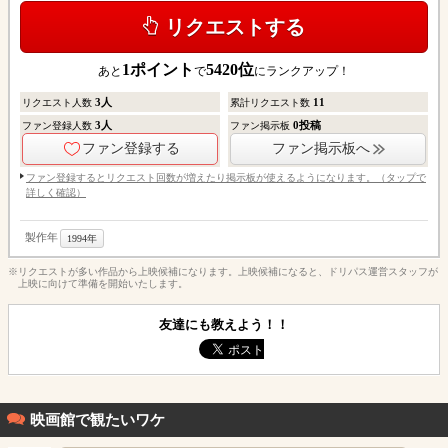
リクエストする
1
ポイント
5420
位
あと
で
にランクアップ！
3
人
11
リクエスト人数
累計リクエスト数
3
人
0
投稿
ファン登録人数
ファン掲示板
ファン登録する
ファン掲示板へ
ファン登録するとリクエスト回数が増えたり掲示板が使えるようになります。（タップで
詳しく確認）
製作年
1994年
※リクエストが多い作品から上映候補になります。上映候補になると、ドリパス運営スタッフが
上映に向けて準備を開始いたします。
友達にも教えよう！！
映画館で観たいワケ