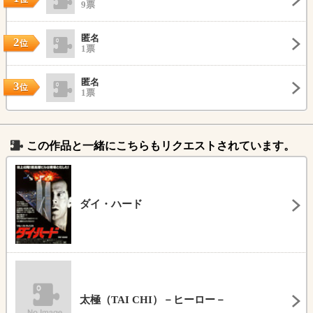
9票
匿名
2
位
1票
匿名
3
位
1票
この作品と一緒にこちらもリクエストされています。
ダイ・ハード
太極（TAI CHI）－ヒーロー－