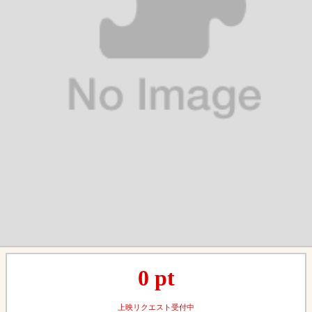
0
pt
上映リクエスト受付中