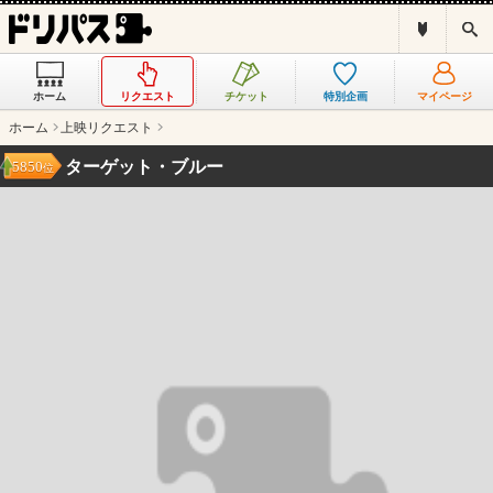
ド
検
リ
索
パ
ス
ホーム
リクエスト
チケット
特別企画
マイページ
と
は
ホーム
上映リクエスト
？
ターゲット・ブルー
5850
位