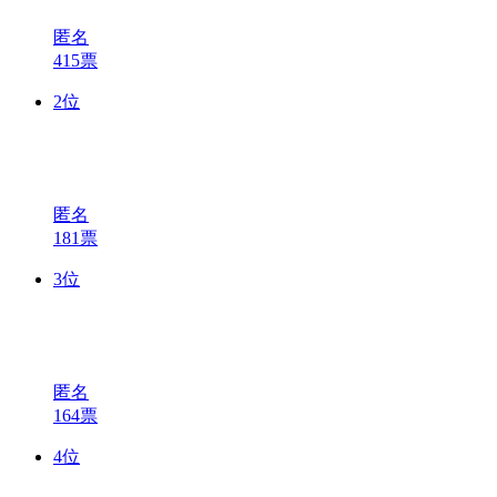
匿名
415票
2
位
匿名
181票
3
位
匿名
164票
4
位