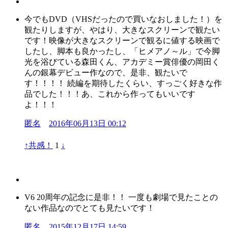
今でもDVD（VHSだったので買いなおしました！）を
観たりしますが、やはり、大きなスクリーンで観たい
です！映像が大きなスクリーンで観るに値する映画で
したし、脚本も良かったし、「ヒメアノ～ル」で今脚
光を浴びている森田くん、アカデミー賞俳優の岡田く
んの銀幕デビュー作なので、是非、観たいで
す！！！！ 続編を期待したくらい、すっごく好きな作
品でした！！！あ、これから作ってもいいです
よ！！！
匿名
2016年06月13日 00:12
↑
共感！
1
↓
V6 20周年の記念に是非！！ 一度も劇場で見たことの
ない作品なのでとても見たいです！
匿名
2015年12月17日 14:59