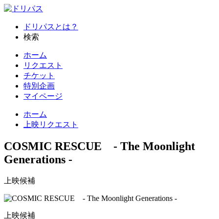
ドリパスとは？
検索
ホーム
リクエスト
チケット
特別企画
マイページ
ホーム
上映リクエスト
COSMIC RESCUE - The Moonlight
Generations -
上映候補
上映候補