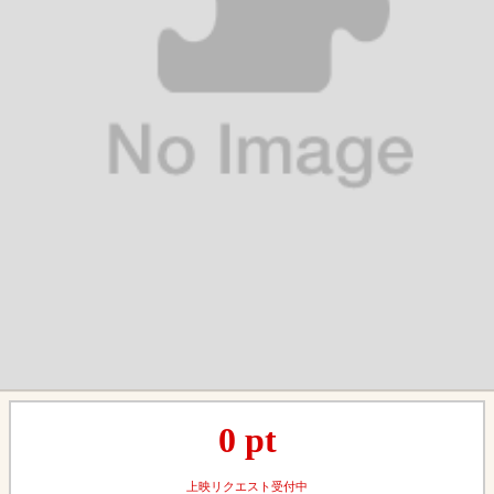
0
pt
上映リクエスト受付中