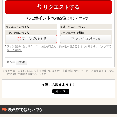
リクエストする
1
ポイント
5465
位
あと
で
にランクアップ！
3
人
21
リクエスト人数
累計リクエスト数
2
人
0
投稿
ファン登録人数
ファン掲示板
ファン登録する
ファン掲示板へ
ファン登録するとリクエスト回数が増えたり掲示板が使えるようになります。（タップで
詳しく確認）
製作年
1983年
※リクエストが多い作品から上映候補になります。上映候補になると、ドリパス運営スタッフが
上映に向けて準備を開始いたします。
友達にも教えよう！！
映画館で観たいワケ