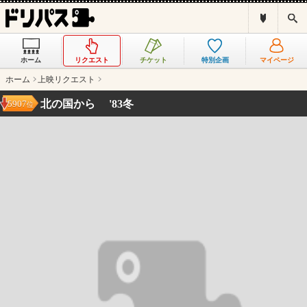
ド
検
リ
索
パ
ス
ホーム
リクエスト
チケット
特別企画
マイページ
と
は
ホーム
上映リクエスト
？
北の国から '83冬
5907
位