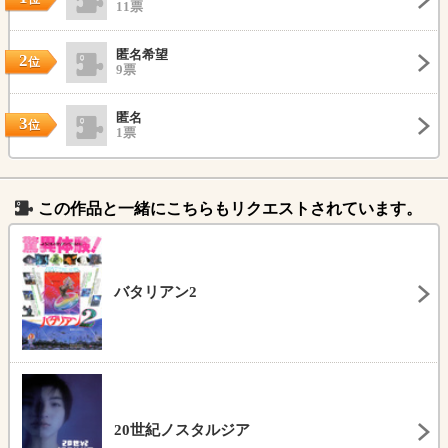
11票
匿名希望
2
位
9票
匿名
3
位
1票
この作品と一緒にこちらもリクエストされています。
バタリアン2
20世紀ノスタルジア