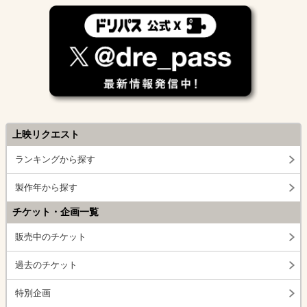
上映リクエスト
ランキングから探す
製作年から探す
チケット・企画一覧
販売中のチケット
過去のチケット
特別企画