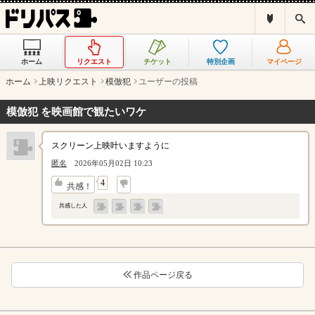
ド
検
リ
索
パ
ス
ホーム
リクエスト
チケット
特別企画
マイページ
と
は
ホーム
上映リクエスト
模倣犯
ユーザーの投稿
？
模倣犯 を映画館で観たいワケ
スクリーン上映叶いますように
匿名
2026年05月02日 10:23
↓
4
共感！
共感した人
作品ページ戻る