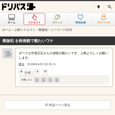
ド
検
リ
索
パ
ス
ホーム
リクエスト
チケット
特別企画
マイページ
と
は
ホーム
上映リクエスト
模倣犯
ユーザーの投稿
？
模倣犯 を映画館で観たいワケ
ダークな中居正広さんの演技が観たいです。上映よろしくお願い
します。
匿名
2026年04月15日 09:15
↓
4
共感！
共感した人
作品ページ戻る