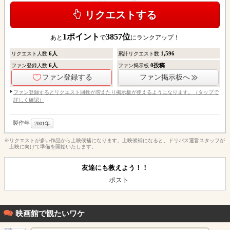
リクエストする
1
ポイント
3857
位
あと
で
にランクアップ！
6
人
1,596
リクエスト人数
累計リクエスト数
6
人
0
投稿
ファン登録人数
ファン掲示板
ファン登録する
ファン掲示板へ
ファン登録するとリクエスト回数が増えたり掲示板が使えるようになります。（タップで
詳しく確認）
製作年
2001年
※リクエストが多い作品から上映候補になります。上映候補になると、ドリパス運営スタッフが
上映に向けて準備を開始いたします。
友達にも教えよう！！
ポスト
映画館で観たいワケ