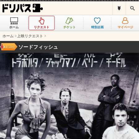
ド
検
リ
索
パ
ス
ホーム
リクエスト
チケット
特別企画
マイページ
と
は
ホーム
上映リクエスト
？
ソードフィッシュ
4151
位