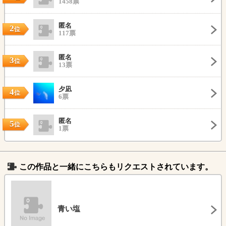
1458票
匿名
2
位
117票
匿名
3
位
13票
夕凪
4
位
6票
匿名
5
位
1票
この作品と一緒にこちらもリクエストされています。
青い塩