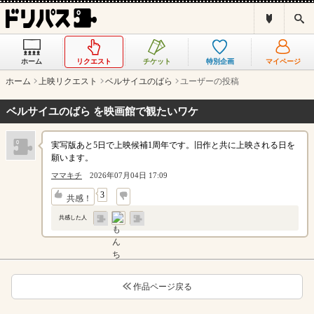
ド
検
リ
索
パ
ス
ホーム
リクエスト
チケット
特別企画
マイページ
と
は
ホーム
上映リクエスト
ベルサイユのばら
ユーザーの投稿
？
ベルサイユのばら を映画館で観たいワケ
実写版あと5日で上映候補1周年です。旧作と共に上映される日を
願います。
ママキチ
2026年07月04日 17:09
↓
3
共感！
共感した人
作品ページ戻る