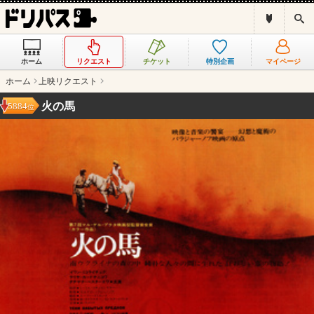
ド
検
リ
索
パ
ス
ホーム
リクエスト
チケット
特別企画
マイページ
と
は
ホーム
上映リクエスト
？
火の馬
5884
位