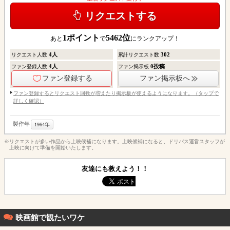
リクエストする
1
ポイント
5462
位
あと
で
にランクアップ！
4
人
302
リクエスト人数
累計リクエスト数
4
人
0
投稿
ファン登録人数
ファン掲示板
ファン登録する
ファン掲示板へ
ファン登録するとリクエスト回数が増えたり掲示板が使えるようになります。（タップで
詳しく確認）
製作年
1964年
※リクエストが多い作品から上映候補になります。上映候補になると、ドリパス運営スタッフが
上映に向けて準備を開始いたします。
友達にも教えよう！！
映画館で観たいワケ