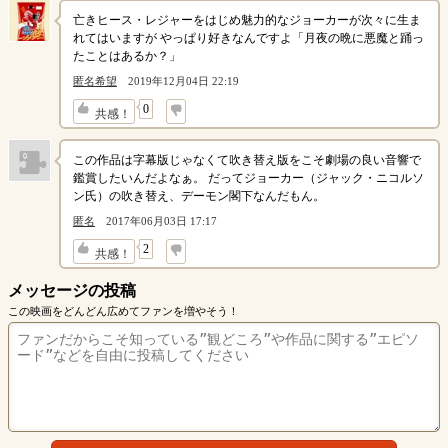
亡きヒース・レジャーをはじめ魅力的なジョーカーが次々に生ま
れてはいますが やっぱり好きなんですよ「月夜の晩に悪魔と踊っ
たことはあるか？」
匿名希望
2019年12月04日 22:19
↓
0
共感！
この作品は字幕版じゃなくて吹き替え版をこそ劇場の良い音響で
鑑賞したいんだよなぁ。 だってジョーカー（ジャック・ニコルソ
ン氏）の吹き替え、デーモン閣下なんだもん。
匿名
2017年06月03日 17:17
↓
2
共感！
メッセージの投稿
この映画をどんどん広めてファンを増やそう！