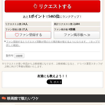
リクエストする
1
ポイント
5465
位
あと
で
にランクアップ！
24
人
2,604
リクエスト人数
累計リクエスト数
27
人
0
投稿
ファン登録人数
ファン掲示板
ファン登録する
ファン掲示板へ
ファン登録するとリクエスト回数が増えたり掲示板が使えるようになります。（タップで
詳しく確認）
製作年
1989年
※リクエストが多い作品から上映候補になります。上映候補になると、ドリパス運営スタッフが
上映に向けて準備を開始いたします。
友達にも教えよう！！
映画館で観たいワケ