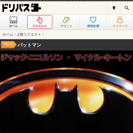
ド
検
リ
索
パ
ス
ホーム
リクエスト
チケット
特別企画
マイページ
と
は
ホーム
上映リクエスト
？
バットマン
5902
位