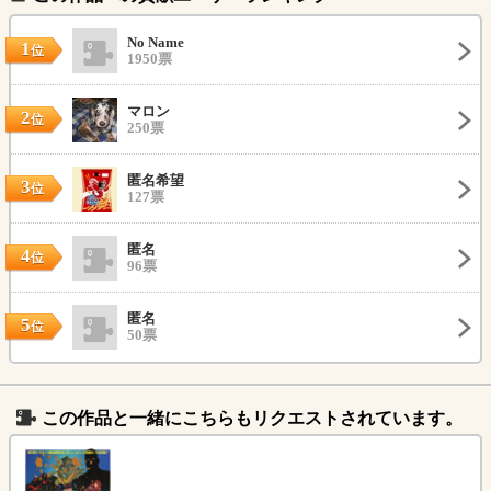
No Name
1
位
1950票
マロン
2
位
250票
匿名希望
3
位
127票
匿名
4
位
96票
匿名
5
位
50票
この作品と一緒にこちらもリクエストされています。