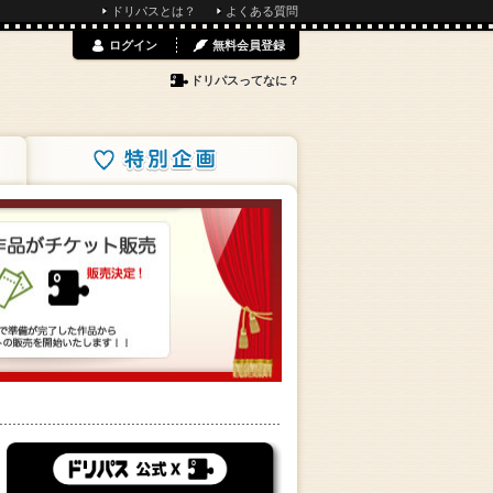
ドリパスとは？
よくある質問
ログイン
無料会員登録
ドリパスってなに？
特別企画