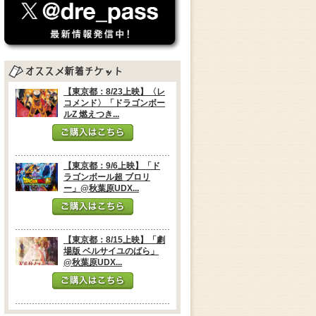
【東京都：8/23上映】〈レ
コメンド〉「ドラゴンボー
ルZ 燃えつき...
【東京都：9/6上映】「ド
ラゴンボール超 ブロリ
ー」@秋葉原UDX...
【東京都：8/15上映】「劇
場版 ベルサイユのばら」
@秋葉原UDX...