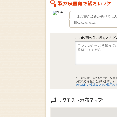
私がこの作品を映画館で観たいワケ
...まだ書き込みがありま
20xx.xx.xx xx:xx
この映画の良い所をどんど
＊「映画館で観たいワケ」を書
示になる場合がございます。）
それ以外の投稿はファン掲示板
リクエストの地域分布