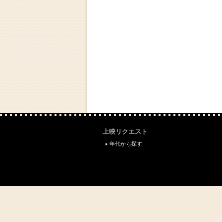
上映リクエスト
年代から探す