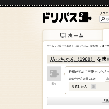
ホーム
上映リクエスト
坊っちゃん（1980）
ユー
ホーム
上映
坊っちゃん（1980）
を映
秀樹が初めて声優をした坊
2020年07月28日 22:26
↑
↓
匿名
共感した人
「坊