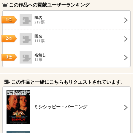
この作品への貢献ユーザーランキング
匿名
1
位
219票
匿名
2
位
111票
名無し
3
位
12票
この作品と一緒にこちらもリクエストされています。
ミシシッピー・バーニング