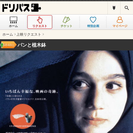
ド
検
リ
索
パ
ス
ホーム
リクエスト
チケット
特別企画
マイページ
と
は
ホーム
上映リクエスト
？
パンと植木鉢
5848
位