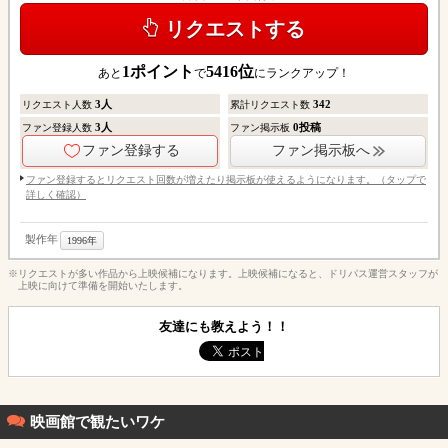
リクエストする
1
ポイント
5416
位
あと
で
にランクアップ！
3
人
342
リクエスト人数
累計リクエスト数
3
人
0
投稿
ファン登録人数
ファン掲示板
ファン登録する
ファン掲示板へ
ファン登録するとリクエスト回数が増えたり掲示板が使えるようになります。（タップで
詳しく確認）
製作年
1996年
※リクエストが多い作品から上映候補になります。上映候補になると、ドリパス運営スタッフが
上映に向けて準備を開始いたします。
友達にも教えよう！！
映画館で観たいワケ