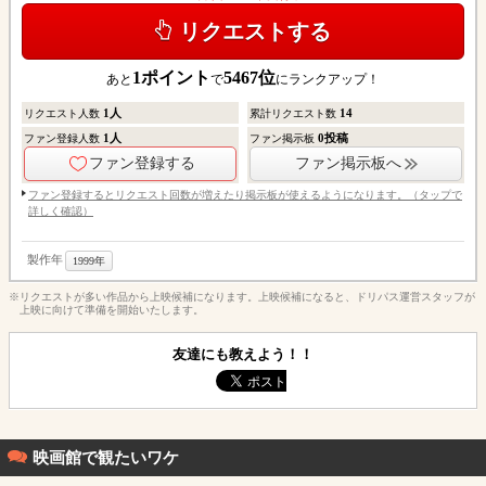
リクエストする
1
ポイント
5467
位
あと
で
にランクアップ！
1
人
14
リクエスト人数
累計リクエスト数
1
人
0
投稿
ファン登録人数
ファン掲示板
ファン登録する
ファン掲示板へ
ファン登録するとリクエスト回数が増えたり掲示板が使えるようになります。（タップで
詳しく確認）
製作年
1999年
※リクエストが多い作品から上映候補になります。上映候補になると、ドリパス運営スタッフが
上映に向けて準備を開始いたします。
友達にも教えよう！！
映画館で観たいワケ