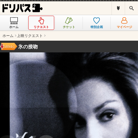
ド
検
リ
索
パ
ス
ホーム
リクエスト
チケット
特別企画
マイページ
と
は
ホーム
上映リクエスト
？
氷の接吻
5894
位