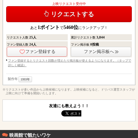
上映リクエスト受付中
リクエストする
1
ポイント
5460
位
あと
で
にランクアップ！
25
人
3,844
リクエスト人数
累計リクエスト数
24
人
0
投稿
ファン登録人数
ファン掲示板
ファン登録する
ファン掲示板へ
ファン登録するとリクエスト回数が増えたり掲示板が使えるようになります。（タップで
詳しく確認）
製作年
1993年
※リクエストが多い作品から上映候補になります。上映候補になると、ドリパス運営スタッフが
上映に向けて準備を開始いたします。
友達にも教えよう！！
映画館で観たいワケ