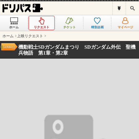
ド
検
リ
索
パ
ス
ホーム
リクエスト
チケット
特別企画
マイページ
と
は
ホーム
上映リクエスト
？
機動戦士SDガンダムまつり SDガンダム外伝 聖機
5900
位
兵物語 第1章・第2章