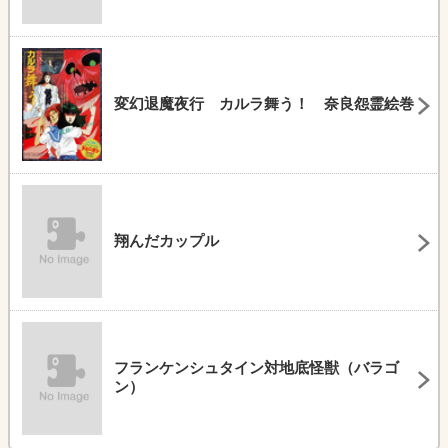
変幻退魔夜行 カルラ舞う！ 奈良怨霊絵巻
翔んだカップル
フランケンシュタイン対地底怪獣（バラゴ
ン）