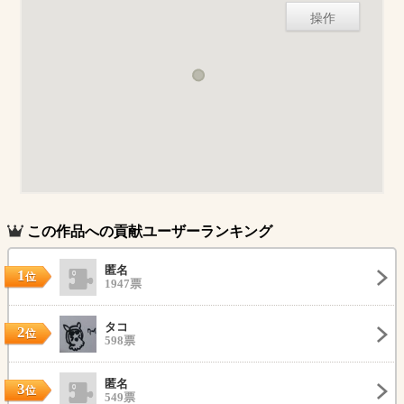
操作
この作品への貢献ユーザーランキング
匿名
1
位
1947票
タコ
2
位
598票
匿名
3
位
549票