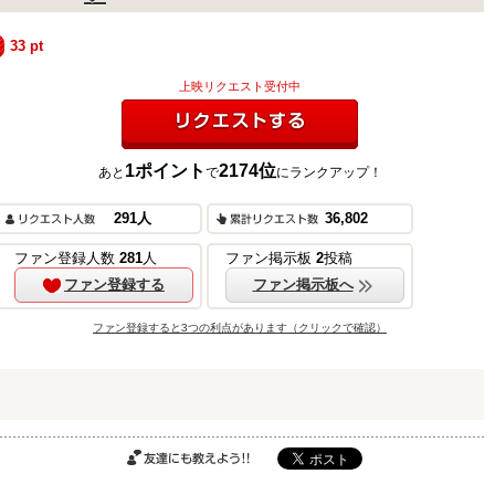
33
pt
上映リクエスト受付中
1
ポイント
2174
位
あと
で
にランクアップ！
リクエストする
ご購入はこちら
291
人
36,802
ファン登録人数
281
人
ファン掲示板
2
投稿
ファン登録する
ファン掲示板へ
ご購入はこちら
ファン登録すると3つの利点があります（クリックで確認）
ご購入はこちら
友達にも教えよ
う!!