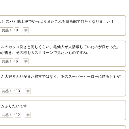
れ！ スパヒ地上波でやっぱりまたこれを映画館で観たくなりました！
共感！
0
トルのカッコ良さと同じくらい、亀仙人が大活躍していたのが良かった。
のが善き。その様を大スクリーンで見たいものですね。
共感！
6
さん大好きぶりがまた尋常ではなく、あのスーパーヒーローに勝るとも劣
共感！
13
ウムふりたいです
共感！
12