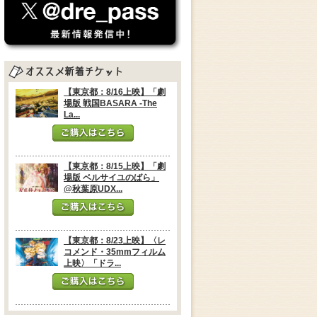
【東京都：8/16上映】「劇
場版 戦国BASARA -The
La...
【東京都：8/15上映】「劇
場版 ベルサイユのばら」
@秋葉原UDX...
【東京都：8/23上映】〈レ
コメンド・35mmフィルム
上映〉「ドラ...