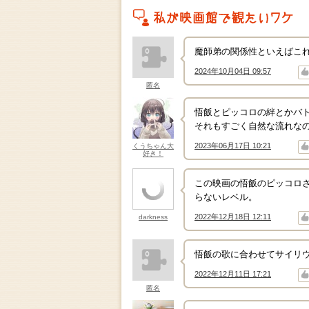
私がこの作品を映画館で観たいワケ
魔師弟の関係性といえばこ
2024年10月04日 09:57
↑
↓
匿名
悟飯とピッコロの絆とかバ
それもすごく自然な流れな
2023年06月17日 10:21
くうちゃん大
↑
↓
好き！
この映画の悟飯のピッコロ
らないレベル。
2022年12月18日 12:11
darkness
↑
↓
悟飯の歌に合わせてサイリ
2022年12月11日 17:21
↑
↓
匿名