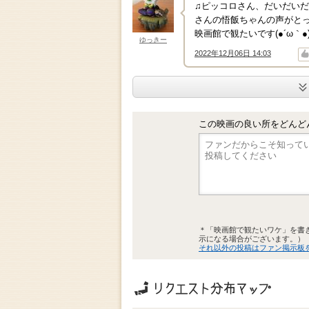
♫ピッコロさん、だいだいだ
さんの悟飯ちゃんの声がと
映画館で観たいです(●´ω｀●
ゆっきー
2022年12月06日 14:03
↑
↓
この映画の良い所をどんど
＊「映画館で観たいワケ」を書
示になる場合がございます。）
それ以外の投稿はファン掲示板
リクエストの地域分布