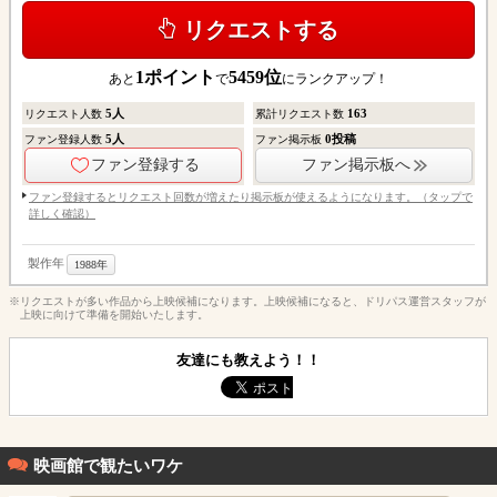
リクエストする
1
ポイント
5459
位
あと
で
にランクアップ！
5
人
163
リクエスト人数
累計リクエスト数
5
人
0
投稿
ファン登録人数
ファン掲示板
ファン登録する
ファン掲示板へ
ファン登録するとリクエスト回数が増えたり掲示板が使えるようになります。（タップで
詳しく確認）
製作年
1988年
※リクエストが多い作品から上映候補になります。上映候補になると、ドリパス運営スタッフが
上映に向けて準備を開始いたします。
友達にも教えよう！！
映画館で観たいワケ