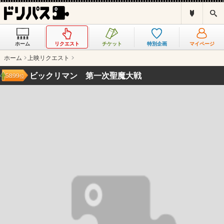
ド
検
リ
索
パ
ス
ホーム
リクエスト
チケット
特別企画
マイページ
と
は
ホーム
上映リクエスト
？
ビックリマン 第一次聖魔大戦
5899
位