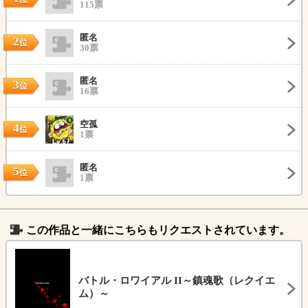
115票
匿名
2
位
30票
匿名
3
位
16票
空孤
4
位
1票
匿名
5
位
1票
この作品と一緒にこちらもリクエストされています。
バトル・ロワイアル II～鎮魂歌（レクイエ
ム）～