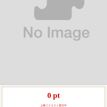
0
pt
上映リクエスト受付中