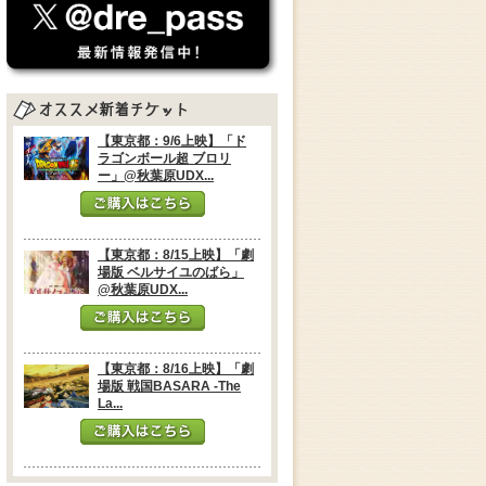
【東京都：9/6上映】「ド
ラゴンボール超 ブロリ
ー」@秋葉原UDX...
【東京都：8/15上映】「劇
場版 ベルサイユのばら」
@秋葉原UDX...
【東京都：8/16上映】「劇
場版 戦国BASARA -The
La...