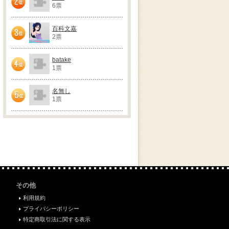
6票
2位
百科文嘉
2票
3位
batake
1票
4位
名無し
1票
5位
その他
利用規約
プライバシーポリシー
特定商取引法に関する表示