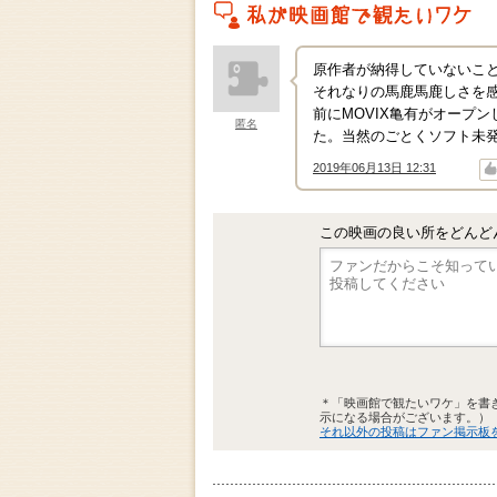
私がこの作品を映画館で観たいワケ
原作者が納得していないこと
それなりの馬鹿馬鹿しさを
前にMOVIX亀有がオープ
匿名
た。当然のごとくソフト未
2019年06月13日 12:31
↑
↓
この映画の良い所をどんど
＊「映画館で観たいワケ」を書
示になる場合がございます。）
それ以外の投稿はファン掲示板