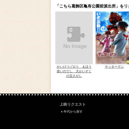
「こちら葛飾区亀有公園前派出所」をリ
かいけつゾロリ まほう
ヤッターマン
使いのでし 大かいぞく
の宝さがし
上映リクエスト
年代から探す