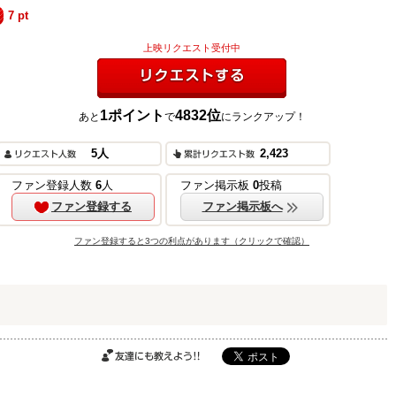
7
pt
上映リクエスト受付中
1
ポイント
4832
位
あと
で
にランクアップ！
リクエストする
5
人
2,423
ご購入はこちら
ファン登録人数
6
人
ファン掲示板
0
投稿
ファン登録する
ファン掲示板へ
ファン登録すると3つの利点があります（クリックで確認）
ご購入はこちら
ご購入はこちら
友達にも教えよ
う!!