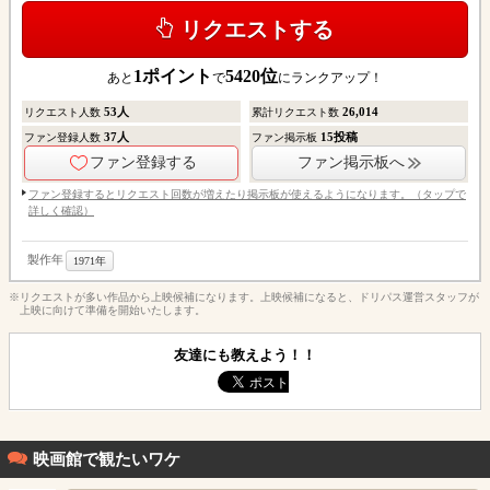
リクエストする
1
ポイント
5420
位
あと
で
にランクアップ！
53
人
26,014
リクエスト人数
累計リクエスト数
37
人
15
投稿
ファン登録人数
ファン掲示板
ファン登録する
ファン掲示板へ
ファン登録するとリクエスト回数が増えたり掲示板が使えるようになります。（タップで
詳しく確認）
製作年
1971年
※リクエストが多い作品から上映候補になります。上映候補になると、ドリパス運営スタッフが
上映に向けて準備を開始いたします。
友達にも教えよう！！
映画館で観たいワケ