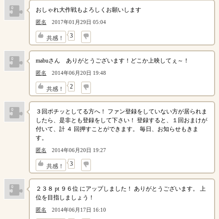
おしゃれ大作戦もよろしくお願いします
匿名
2017年01月29日 05:04
↓
3
共感！
mabuさん ありがとうございます！どこか上映してぇ～！
匿名
2014年06月20日 19:48
↓
2
共感！
３回ポチッとしてる方へ！ ファン登録をしていない方が居られま
したら、是非とも登録をして下さい！ 登録すると、１回おまけが
付いて、計 ４ 回押すことができます。 毎日、お知らせもきま
す。
匿名
2014年06月20日 19:27
↓
3
共感！
２３８ pt ９６位 にアップしました！ ありがとうございます。 上
位を目指しましょう！
匿名
2014年06月17日 16:10