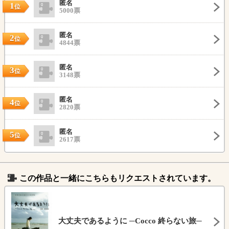
匿名
1
位
5000票
匿名
2
位
4844票
匿名
3
位
3148票
匿名
4
位
2820票
匿名
5
位
2617票
この作品と一緒にこちらもリクエストされています。
大丈夫であるように ─Cocco 終らない旅─