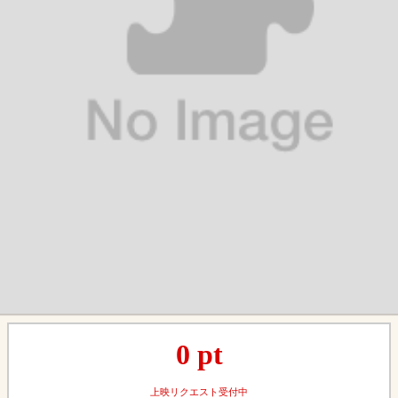
0
pt
上映リクエスト受付中