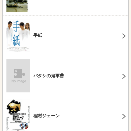
手紙
バタシの鬼軍曹
稲村ジェーン