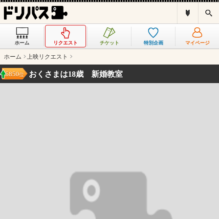
ド
検
リ
索
パ
ス
ホーム
リクエスト
チケット
特別企画
マイページ
と
は
ホーム
上映リクエスト
？
おくさまは18歳 新婚教室
5850
位