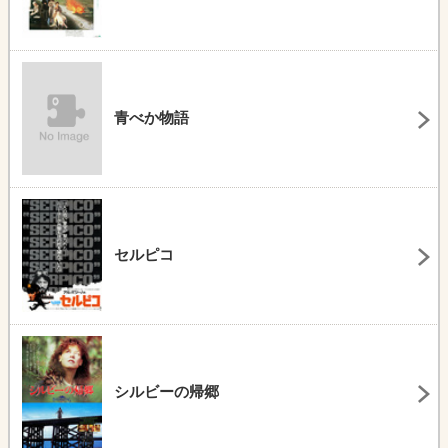
青べか物語
セルピコ
シルビーの帰郷