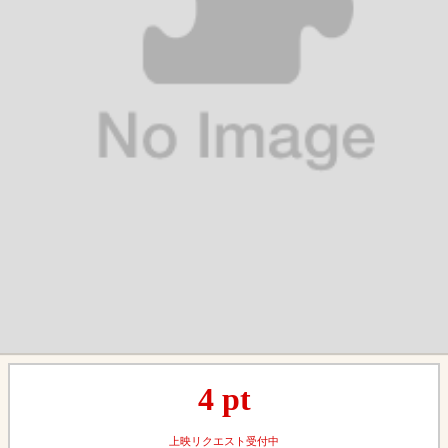
4
pt
上映リクエスト受付中