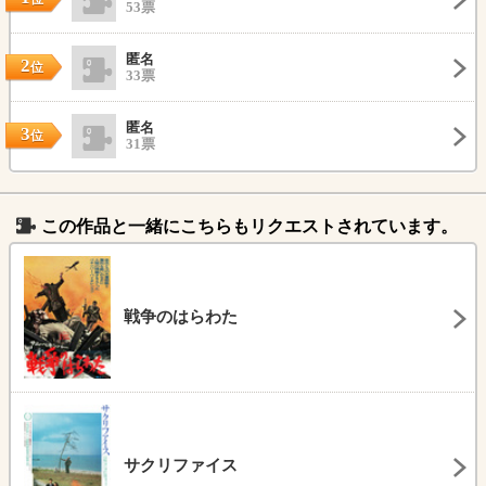
53票
匿名
2
位
33票
匿名
3
位
31票
この作品と一緒にこちらもリクエストされています。
戦争のはらわた
サクリファイス