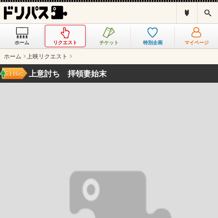
ド
検
リ
索
パ
ス
ホーム
リクエスト
チケット
特別企画
マイページ
と
は
ホーム
上映リクエスト
？
上意討ち 拝領妻始末
5116
位