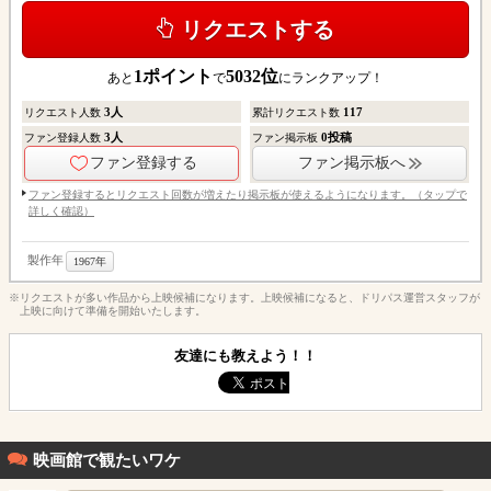
リクエストする
1
ポイント
5032
位
あと
で
にランクアップ！
3
人
117
リクエスト人数
累計リクエスト数
3
人
0
投稿
ファン登録人数
ファン掲示板
ファン登録する
ファン掲示板へ
ファン登録するとリクエスト回数が増えたり掲示板が使えるようになります。（タップで
詳しく確認）
製作年
1967年
※リクエストが多い作品から上映候補になります。上映候補になると、ドリパス運営スタッフが
上映に向けて準備を開始いたします。
友達にも教えよう！！
映画館で観たいワケ