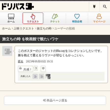
ド
検
リ
索
パ
ス
ホーム
リクエスト
チケット
特別企画
マイページ
と
は
ホーム
上映リクエスト
旅立ちの時
ユーザーの投稿
？
旅立ちの時 を映画館で観たいワケ
このポスターのジャケットのBlu-rayをコレクションしたいです。
膝を抱えて憂えるリヴァーが切なくもかっこいい。
匿名
2023年09月03日 19:31
↓
3
共感！
共感した人
作品ページ戻る