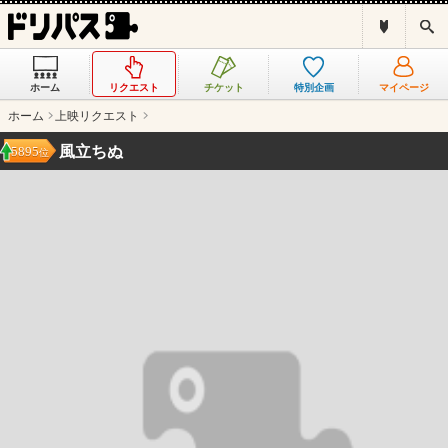
ド
検
リ
索
パ
ス
ホーム
リクエスト
チケット
特別企画
マイページ
と
は
ホーム
上映リクエスト
？
風立ちぬ
5895
位