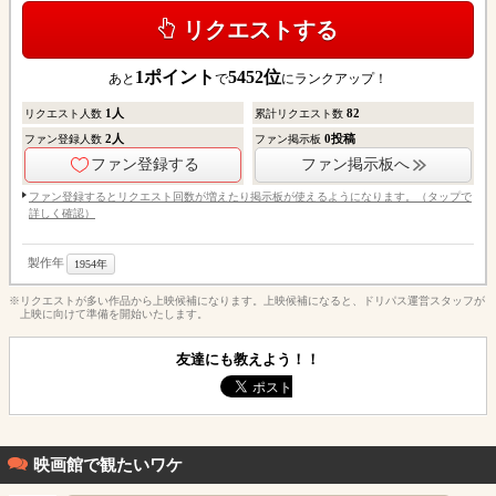
リクエストする
1
ポイント
5452
位
あと
で
にランクアップ！
1
人
82
リクエスト人数
累計リクエスト数
2
人
0
投稿
ファン登録人数
ファン掲示板
ファン登録する
ファン掲示板へ
ファン登録するとリクエスト回数が増えたり掲示板が使えるようになります。（タップで
詳しく確認）
製作年
1954年
※リクエストが多い作品から上映候補になります。上映候補になると、ドリパス運営スタッフが
上映に向けて準備を開始いたします。
友達にも教えよう！！
映画館で観たいワケ