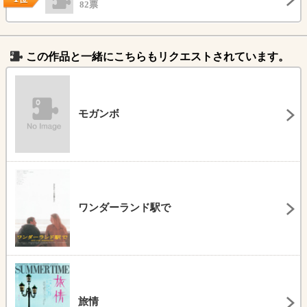
82票
この作品と一緒にこちらもリクエストされています。
モガンボ
ワンダーランド駅で
旅情