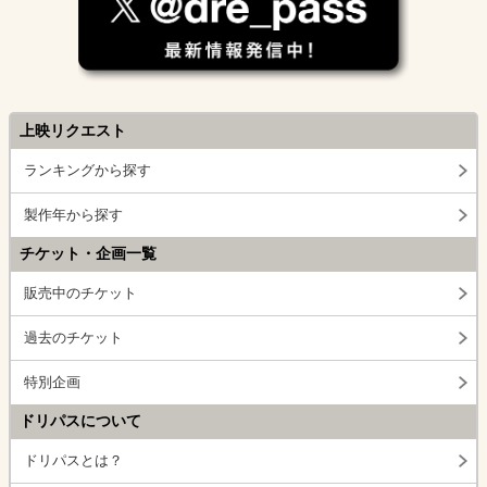
上映リクエスト
ランキングから探す
製作年から探す
チケット・企画一覧
販売中のチケット
過去のチケット
特別企画
ドリパスについて
ドリパスとは？