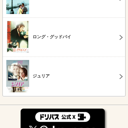
ロング・グッドバイ
ジュリア