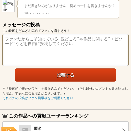
...まだ書き込みがありません。初めの一件を書きませんか？
20xx.xx.xx xx:xx
メッセージの投稿
この映画をどんどん広めてファンを増やそう！
＊「映画館で観たいワケ」を書き込んでください。（それ以外のコメントを書き込まれ
た場合、非表示になる場合がございます。）
それ以外の投稿はファン掲示板をご利用ください
この作品への貢献ユーザーランキング
匿名
1
位