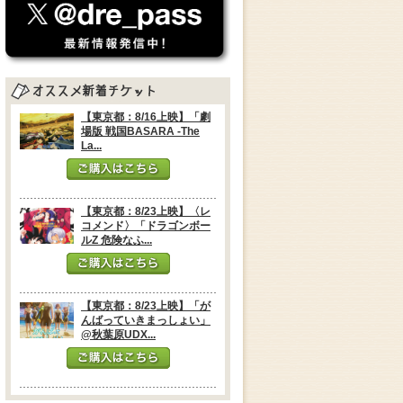
【東京都：8/16上映】「劇
場版 戦国BASARA -The
La...
【東京都：8/23上映】〈レ
コメンド〉「ドラゴンボー
ルZ 危険なふ...
【東京都：8/23上映】「が
んばっていきまっしょい」
@秋葉原UDX...