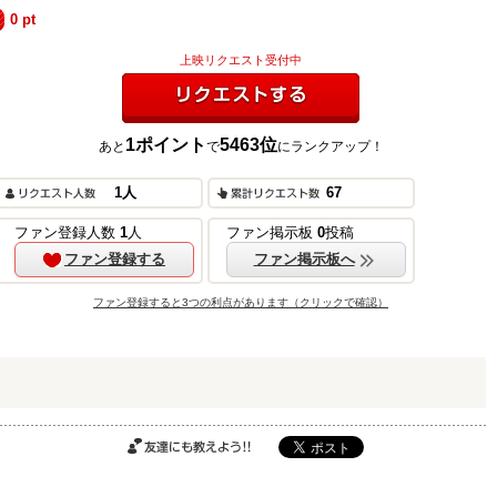
0
pt
上映リクエスト受付中
1
ポイント
5463
位
あと
で
にランクアップ！
リクエストする
1
人
67
ご購入はこちら
ファン登録人数
1
人
ファン掲示板
0
投稿
ファン登録する
ファン掲示板へ
ファン登録すると3つの利点があります（クリックで確認）
ご購入はこちら
ご購入はこちら
友達にも教えよ
う!!