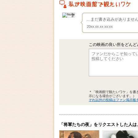
私がこの作品を映画館で観たいワケ
...まだ書き込みがありま
20xx.xx.xx xx:xx
この映画の良い所をどんど
＊「映画館で観たいワケ」を書
示になる場合がございます。）
それ以外の投稿はファン掲示板
「将軍たちの夜」をリクエストした人は