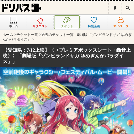
ド
検
リ
索
パ
ス
ホーム
リクエスト
チケット
特別企画
マイページ
と
は
ホーム
チケット一覧
過去のチケット一覧
劇場版『ゾンビランドサガ ゆめぎ
？
んがパラダイス』
【愛知県：7/12上映】〈〈プレミアボックスシート・轟音上
映〉〉「劇場版『ゾンビランドサガ ゆめぎんがパラダイ
ス』」