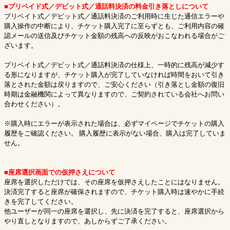
■プリペイド式／デビット式／通話料決済の料金引き落としについて
プリベイト式／デビット式／通話料決済のご利用時に生じた通信エラーや
購入操作の中断により、チケット購入完了に至らずとも、ご利用内容の確
認メールの送信及びチケット金額の残高への反映がおこなわれる場合がご
ざいます。
プリベイト式／デビット式／通話料決済の仕様上、一時的に残高が減少す
る形になりますが、チケット購入が完了していなければ時間をおいて引き
落とされた金額は戻りますので、ご安心ください（引き落とし金額の復旧
時期は金融機関によって異なりますので、ご契約されている会社へお問い
合わせください）。
※購入時にエラーが表示された場合は、必ずマイページでチケットの購入
履歴をご確認ください。 購入履歴に表示がない場合、購入は完了していま
せん。
■座席選択画面での仮押さえについて
座席を選択しただけでは、その座席を仮押さえしたことにはなりません。
決済完了すると座席が確保されますので、チケット購入時は速やかに手続
きを完了してください。
他ユーザーが同一の座席を選択し、先に決済を完了すると、座席選択から
やり直しとなりますので、あしからずご了承ください。