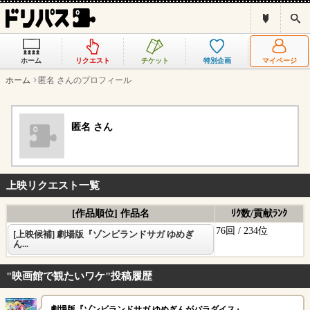
ド
検
リ
索
パ
ス
ホーム
リクエスト
チケット
特別企画
マイページ
と
は
ホーム
匿名 さんのプロフィール
？
匿名 さん
上映リクエスト一覧
[作品順位] 作品名
ﾘｸ数/貢献ﾗﾝｸ
76回 /
234位
[上映候補] 劇場版『ゾンビランドサガ ゆめぎ
ん...
"映画館で観たいワケ"投稿履歴
劇場版『ゾンビランドサガ ゆめぎんがパラダイス』