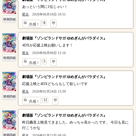
あっという間に1位じゃい！
匿名
2026年06月10日 10:51
映画詳細
↓
8
共感！
劇場版『ゾンビランドサガ ゆめぎんがパラダイス』
4DXか応援上映お願いします！
匿名
2026年06月06日 12:16
映画詳細
↓
5
共感！
劇場版『ゾンビランドサガ ゆめぎんがパラダイス』
応援上映と4DXどちらもして欲しいです
匿名
2026年02月24日 13:39
映画詳細
↓
12
共感！
劇場版『ゾンビランドサガ ゆめぎんがパラダイス』
昨日轟音上映見てきました。めっちゃ良かったです。 今日も見に
行こうかな
映画詳細
匿名
2026年02月22日 09:59