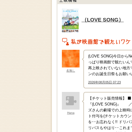
上映情報
（LOVE SONG）
私がこの作品を映画館で観たいワケ
(LOVE SONG)今日か
っぱり映画館で観たいん
再上映されていない地方で
名無し
ンのお誕生日祭もお願いい
2026年08月05日 07:23
↑
【チケット販売情報】 ⬛【販
『(LOVE SONG)』 
ズさんの劇場での上映時に
Hana
ト付与を(チケットカウン
を･･お忘れなく!! ド
リパスもやはり･･これ