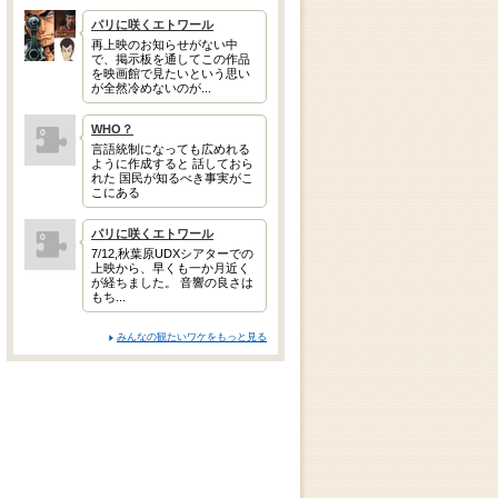
パリに咲くエトワール
再上映のお知らせがない中
で、掲示板を通してこの作品
を映画館で見たいという思い
が全然冷めないのが...
WHO？
言語統制になっても広めれる
ように作成すると 話しておら
れた 国民が知るべき事実がこ
こにある
パリに咲くエトワール
7/12,秋葉原UDXシアターでの
上映から、早くも一か月近く
が経ちました。 音響の良さは
もち...
みんなの観たいワケをもっと見る