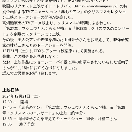
品ファンからの多くの要望を受けて、第２弾の記念イベント・
映画のリクエスト上映サイト：ドリパス（https://www.dreampass.jp）の特
別企画によるTVアニメーション「赤毛のアン」のクリスマスセレクショ
ン上映とトークショーの開催が決定した。
高畑勲演出のTVアニメ版より、クリスマスの時期にふさわしい
『第27章：マシュウとふくらんだ袖』＆『第28章：クリスマスのコンサー
ト』を劇場のスクリーンにて上映。
その後、主人公アンの声優を務めた山田栄子さんをお迎えして、映像研究
家の叶精二さんとのトークショーを開催。
12月21日（土）にUDXシアター（秋葉原）にて実施される。
是非、この機会をお見逃しなく！
なお、上映作品にジョーシー・パイ役で声の出演をされていらした堀絢子
さんが11月18日にお亡くなりになりました。
謹んでご冥福をお祈り致します。
上映日時
2024年12月21日（土）
17:30 ～ 開場
17:45 ～ 「赤毛のアン」『第27章：マシュウとふくらんだ袖』＆『第28
章：クリスマスのコンサート』の上映（約50分）
18:35 ～ 山田栄子さんを迎えてのトークショー 司会：叶精二さん
19:35 終了予定