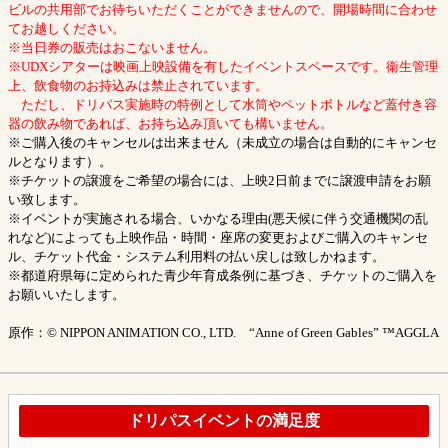
ビルの共用部でお待ちいただくことができませんので、開場時間に合わせ
てお越しください。
※当日券の販売はおこないません。
※UDXシアターは映画上映設備を有したイベントスペースです。衛生管理
上、飲食物のお持込みは禁止されています。
ただし、ドリパス実施時の特例として水筒やペットボトルなど蓋付き容
器の飲み物であれば、お持ち込み頂いても構いません。
※ご購入後のキャンセルは出来ません（未成立の場合は自動的にキャンセ
ルとなります）。
※チケットの譲渡をご希望の場合には、上映2日前までに譲渡申請をお願
い致します。
※イベントが実施される場合、いかなる理由(悪天候に伴う交通機関の乱
れなど)によっても上映作品・時間・座席の変更およびご購入のキャンセ
ル、チケット代金・システム利用料の払い戻しは致しかねます。
※都道府県毎に定められた青少年育成条例に基づき、チケットのご購入を
お願いいたします。
原作：© NIPPON ANIMATION CO., LTD. “Anne of Green Gables” ™AGGLA
ドリパスイベントの満足度