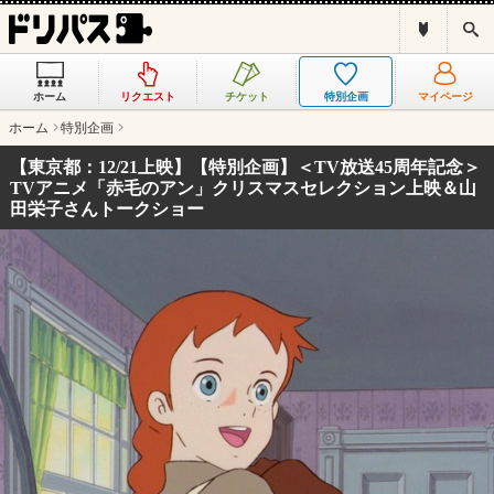
ド
検
リ
索
パ
ス
ホーム
リクエスト
チケット
特別企画
マイページ
と
は
ホーム
特別企画
？
【東京都：12/21上映】【特別企画】＜TV放送45周年記念＞
TVアニメ「赤毛のアン」クリスマスセレクション上映＆山
田栄子さんトークショー