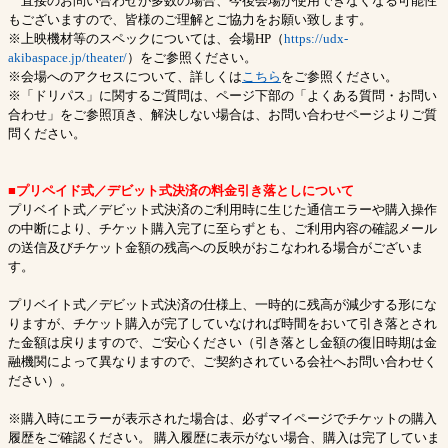
直接のお問い合わせが多数の場合、今後会場が使用できなくなる可能性
もございますので、皆様のご理解とご協力をお願い致します。
※上映機材等のスペックについては、会場HP（
https://udx-
akibaspace.jp/theater/
）をご参照ください。
※会場へのアクセスについて、詳しくは
こちら
をご参照ください。
※「ドリパス」に関するご質問は、ページ下部の「よくある質問・お問い
合わせ」をご参照頂き、解決しない場合は、お問い合わせページよりご質
問ください。
■プリペイド式／デビット式決済の料金引き落としについて
プリベイト式／デビット式決済のご利用時に生じた通信エラーや購入操作
の中断により、チケット購入完了に至らずとも、ご利用内容の確認メール
の送信及びチケット金額の残高への反映がおこなわれる場合がございま
す。
プリベイト式／デビット式決済の仕様上、一時的に残高が減少する形にな
りますが、チケット購入が完了していなければ時間をおいて引き落とされ
た金額は戻りますので、ご安心ください（引き落とし金額の復旧時期は金
融機関によって異なりますので、ご契約されている会社へお問い合わせく
ださい）。
※購入時にエラーが表示された場合は、必ずマイページでチケットの購入
履歴をご確認ください。 購入履歴に表示がない場合、購入は完了していま