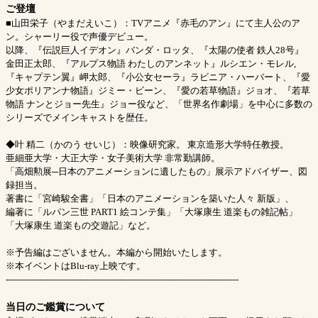
ご登壇
■山田栄子（やまだえいこ）：TVアニメ『赤毛のアン』にて主人公のア
ン。シャーリー役で声優デビュー。
以降、『伝説巨人イデオン』バンダ・ロッタ、『太陽の使者 鉄人28号』
金田正太郎、『アルプス物語 わたしのアンネット』ルシエン・モレル,
『キャプテン翼』岬太郎、『小公女セーラ』ラビニア・ハーバート、『愛
少女ポリアンナ物語』ジミー・ビーン、『愛の若草物語』ジョオ、『若草
物語 ナンとジョー先生』ジョー役など、「世界名作劇場」を中心に多数の
シリーズでメインキャストを歴任。
◆叶 精二（かのう せいじ）：映像研究家。 東京造形大学特任教授。
亜細亜大学・大正大学・女子美術大学 非常勤講師。
「高畑勲展─日本のアニメーションに遺したもの」展示アドバイザー、図
録担当。
著書に「宮崎駿全書」「日本のアニメーションを築いた人々 新版」、
編著に「ルパン三世 PART1 絵コンテ集」「大塚康生 道楽もの雑記帖」
「大塚康生 道楽もの交遊記」など。
※予告編はございません。本編から開始いたします。
※本イベントはBlu-ray上映です。
----------------------------------------------------------------------------------
当日のご鑑賞について