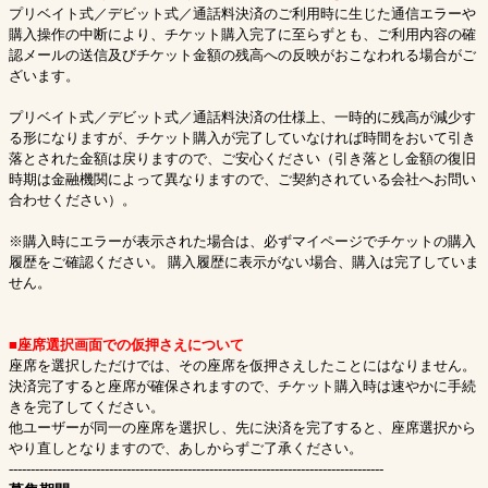
プリベイト式／デビット式／通話料決済のご利用時に生じた通信エラーや
購入操作の中断により、チケット購入完了に至らずとも、ご利用内容の確
認メールの送信及びチケット金額の残高への反映がおこなわれる場合がご
ざいます。
プリベイト式／デビット式／通話料決済の仕様上、一時的に残高が減少す
る形になりますが、チケット購入が完了していなければ時間をおいて引き
落とされた金額は戻りますので、ご安心ください（引き落とし金額の復旧
時期は金融機関によって異なりますので、ご契約されている会社へお問い
合わせください）。
※購入時にエラーが表示された場合は、必ずマイページでチケットの購入
履歴をご確認ください。 購入履歴に表示がない場合、購入は完了していま
せん。
■座席選択画面での仮押さえについて
座席を選択しただけでは、その座席を仮押さえしたことにはなりません。
決済完了すると座席が確保されますので、チケット購入時は速やかに手続
きを完了してください。
他ユーザーが同一の座席を選択し、先に決済を完了すると、座席選択から
やり直しとなりますので、あしからずご了承ください。
--------------------------------------------------------------------------------------