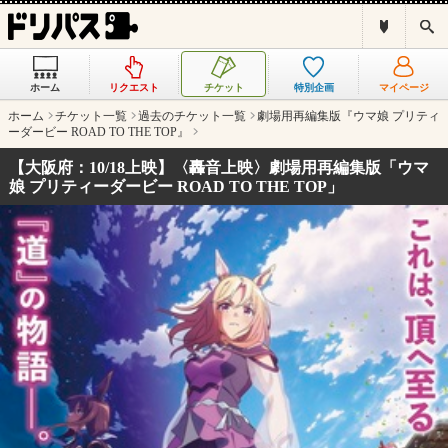
ド
検
リ
索
パ
ス
ホーム
リクエスト
チケット
特別企画
マイページ
と
は
ホーム
チケット一覧
過去のチケット一覧
劇場用再編集版『ウマ娘 プリティ
？
ーダービー ROAD TO THE TOP』
【大阪府：10/18上映】〈轟音上映〉劇場用再編集版「ウマ
娘 プリティーダービー ROAD TO THE TOP」