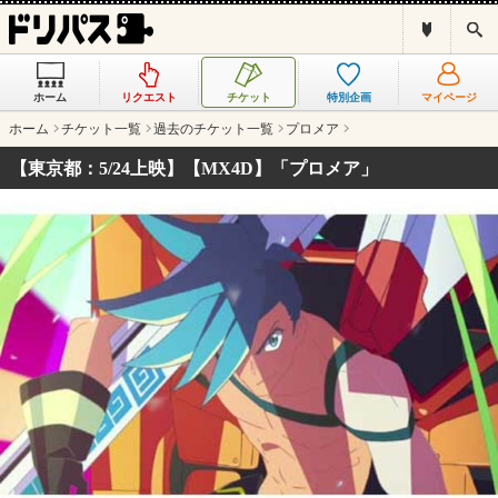
ド
検
リ
索
パ
ス
ホーム
リクエスト
チケット
特別企画
マイページ
と
は
ホーム
チケット一覧
過去のチケット一覧
プロメア
？
【東京都：5/24上映】【MX4D】「プロメア」