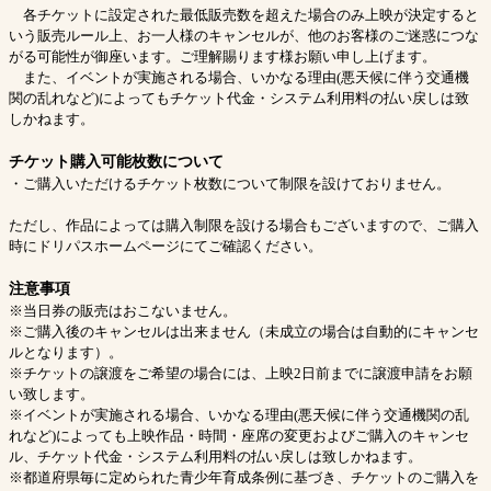
各チケットに設定された最低販売数を超えた場合のみ上映が決定すると
いう販売ルール上、お一人様のキャンセルが、他のお客様のご迷惑につな
がる可能性が御座います。ご理解賜ります様お願い申し上げます。
また、イベントが実施される場合、いかなる理由(悪天候に伴う交通機
関の乱れなど)によってもチケット代金・システム利用料の払い戻しは致
しかねます。
チケット購入可能枚数について
・ご購入いただけるチケット枚数について制限を設けておりません。
ただし、作品によっては購入制限を設ける場合もございますので、ご購入
時にドリパスホームページにてご確認ください。
注意事項
※当日券の販売はおこないません。
※ご購入後のキャンセルは出来ません（未成立の場合は自動的にキャンセ
ルとなります）。
※チケットの譲渡をご希望の場合には、上映2日前までに譲渡申請をお願
い致します。
※イベントが実施される場合、いかなる理由(悪天候に伴う交通機関の乱
れなど)によっても上映作品・時間・座席の変更およびご購入のキャンセ
ル、チケット代金・システム利用料の払い戻しは致しかねます。
※都道府県毎に定められた青少年育成条例に基づき、チケットのご購入を