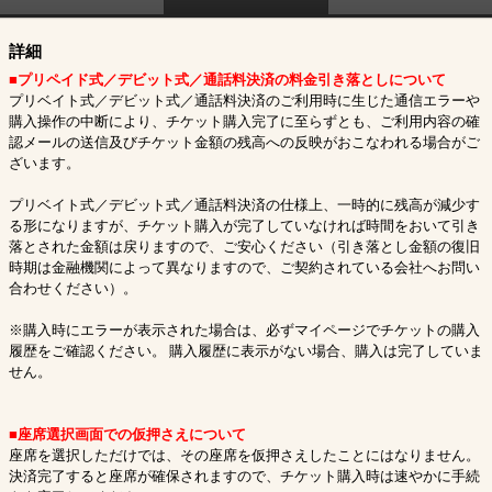
詳細
■プリペイド式／デビット式／通話料決済の料金引き落としについて
プリベイト式／デビット式／通話料決済のご利用時に生じた通信エラーや
購入操作の中断により、チケット購入完了に至らずとも、ご利用内容の確
認メールの送信及びチケット金額の残高への反映がおこなわれる場合がご
ざいます。
プリベイト式／デビット式／通話料決済の仕様上、一時的に残高が減少す
る形になりますが、チケット購入が完了していなければ時間をおいて引き
落とされた金額は戻りますので、ご安心ください（引き落とし金額の復旧
時期は金融機関によって異なりますので、ご契約されている会社へお問い
合わせください）。
※購入時にエラーが表示された場合は、必ずマイページでチケットの購入
履歴をご確認ください。 購入履歴に表示がない場合、購入は完了していま
せん。
■座席選択画面での仮押さえについて
座席を選択しただけでは、その座席を仮押さえしたことにはなりません。
決済完了すると座席が確保されますので、チケット購入時は速やかに手続