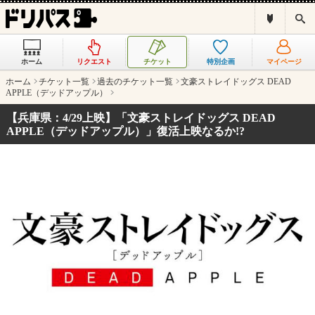
ド
検
リ
索
パ
ス
ホーム
リクエスト
チケット
特別企画
マイページ
と
は
ホーム
チケット一覧
過去のチケット一覧
文豪ストレイドッグス DEAD
？
APPLE（デッドアップル）
【兵庫県：4/29上映】「文豪ストレイドッグス DEAD
APPLE（デッドアップル）」復活上映なるか!?