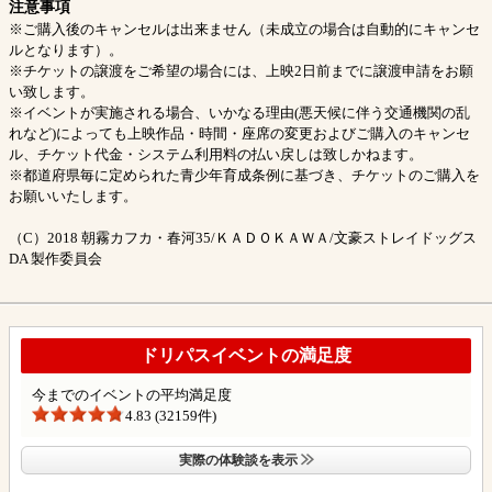
注意事項
※ご購入後のキャンセルは出来ません（未成立の場合は自動的にキャンセ
ルとなります）。
※チケットの譲渡をご希望の場合には、上映2日前までに譲渡申請をお願
い致します。
※イベントが実施される場合、いかなる理由(悪天候に伴う交通機関の乱
れなど)によっても上映作品・時間・座席の変更およびご購入のキャンセ
ル、チケット代金・システム利用料の払い戻しは致しかねます。
※都道府県毎に定められた青少年育成条例に基づき、チケットのご購入を
お願いいたします。
（C）2018 朝霧カフカ・春河35/ＫＡＤＯＫＡＷＡ/文豪ストレイドッグス
DA 製作委員会
ドリパスイベントの満足度
今までのイベントの平均満足度
4.83 (32159件)
実際の体験談を表示