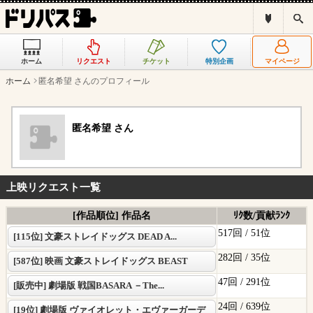
ド
検
リ
索
パ
ス
ホーム
リクエスト
チケット
特別企画
マイページ
と
は
ホーム
匿名希望 さんのプロフィール
？
匿名希望 さん
上映リクエスト一覧
[作品順位] 作品名
ﾘｸ数/貢献ﾗﾝｸ
517回 /
51位
[115位] 文豪ストレイドッグス DEAD A...
282回 /
35位
[587位] 映画 文豪ストレイドッグス BEAST
47回 /
291位
[販売中] 劇場版 戦国BASARA －The...
24回 /
639位
[19位] 劇場版 ヴァイオレット・エヴァーガーデ