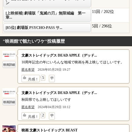
ン
11回 /
202位
[上映候補] 劇場版「鬼滅の刃」無限城編 第一
章...
5回 /
296位
[85位] 劇場版 PSYCHO-PASS サ...
"映画館で観たいワケ"投稿履歴
文豪ストレイドッグス DEAD APPLE（デッド...
10周年記念の年にいろんな地域で映画を再上映してほしいです。
映画詳細
匿名希望
2026年05月29日 19:27
↓
5
共感！
文豪ストレイドッグス DEAD APPLE（デッド...
秋田県でも上映してほしいです
映画詳細
匿名希望
2024年04月29日 10:12
↓
2
共感！
映画 文豪ストレイドッグス BEAST