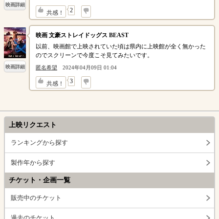
映画詳細
↓
2
共感！
映画 文豪ストレイドッグス BEAST
以前、映画館で上映されていた頃は県内に上映館が全く無かった
のでスクリーンで今度こそ見てみたいです。
映画詳細
匿名希望
2024年04月09日 01:04
↓
3
共感！
上映リクエスト
ランキングから探す
製作年から探す
チケット・企画一覧
販売中のチケット
過去のチケット