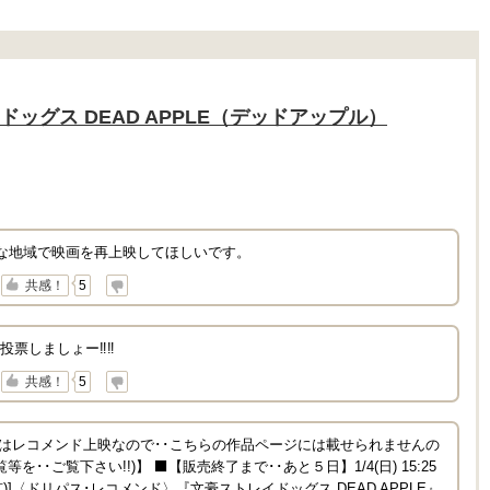
う!!
ッグス DEAD APPLE（デッドアップル）
んな地域で映画を再上映してほしいです。
↓
共感！
5
投票しましょー‼️‼️
↓
共感！
5
回はレコメンド上映なので･･こちらの作品ページには載せられませんの
･･ご覧下さい!!)】 ⬛【販売終了まで･･あと５日】1/4(日) 15:25
京)]〈ドリパス･レコメンド〉『文豪ストレイドッグス DEAD APPLE』