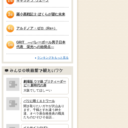
キャッチ ア ウェーブ
2位
羅小黒戦記２ ぼくらが望む未来
3位
アルドノア・ゼロ（Re+）
4位
GRIT —バレーボール男子日本
代表 栄光への始発点—
5位
ランキングをもっと見る
みんなの映画館で観たいワケ
劇場版 ウマ娘 プリティーダー
ビー 新時代の扉
大阪でしてほしーい
パリに咲くエトワール
聞き取りたいガヤが沢山あり
ます。千鶴とすれ違う紳士
達、オペラ座合格発表の職員
たちのひそひそ会話...
ベルサイユのばら