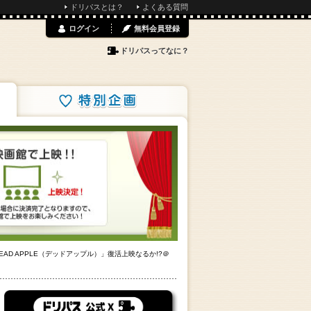
ドリパスとは？
よくある質問
ログイン
無料会員登録
ドリパスってなに？
特別企画
EAD APPLE（デッドアップル）」復活上映なるか!?＠