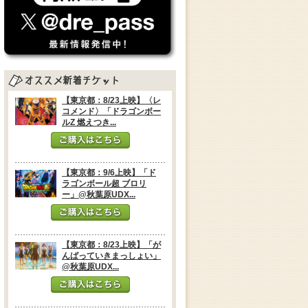
【東京都：8/23上映】〈レ
コメンド〉「ドラゴンボー
ルZ 燃えつき...
【東京都：9/6上映】「ド
ラゴンボール超 ブロリ
ー」@秋葉原UDX...
【東京都：8/23上映】「が
んばっていきまっしょい」
@秋葉原UDX...