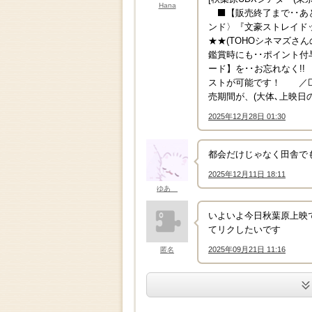
Hana
⬛【販売終了まで･･あと11
ンド〉『文豪ストレイドッグ
★★(TOHOシネマズさ
鑑賞時にも･･ポイント付
ード】を･･お忘れなく!
ストが可能です！ ／⬜
売期間が、(大体､上映日
2025年12月28日 01:30
↑
都会だけじゃなく田舎で
2025年12月11日 18:11
↑
ゆあ
いよいよ今日秋葉原上映
てリクしたいです
2025年09月21日 11:16
匿名
↑