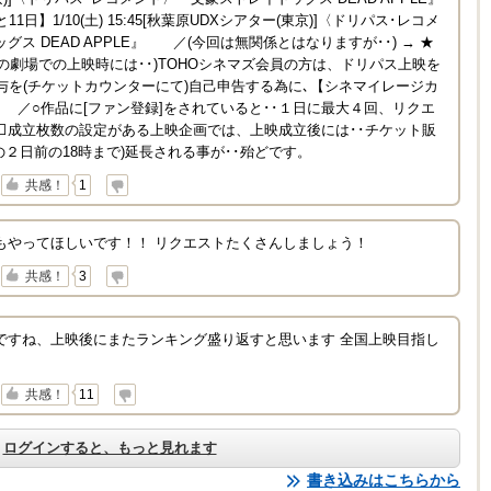
日】1/10(土) 15:45[秋葉原UDXシアター(東京)]〈ドリパス･レコメ
ス DEAD APPLE』 ／(今回は無関係とはなりますが･･) → ★
んの劇場での上映時には･･)TOHOシネマズ会員の方は、ドリパス上映を
与を(チケットカウンターにて)自己申告する為に､【シネマイレージカ
! ／○作品に[ファン登録]をされていると･･１日に最大４回、リクエ
成立枚数の設定がある上映企画では、上映成立後には･･チケット販
の２日前の18時まで)延長される事が･･殆どです。
↓
共感！
1
もやってほしいです！！ リクエストたくさんしましょう！
↓
共感！
3
ですね、上映後にまたランキング盛り返すと思います 全国上映目指し
↓
共感！
11
ログインすると、もっと見れます
書き込みはこちらから