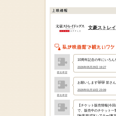
上映情報
文豪ストレイド
私がこの作品を映画館で観たいワケ
10周年記念の年にいろ
2026年05月29日 19:27
↑
匿名希望
お願いします😿😿 皆さん
2026年01月10日 23:09
↑
匿名希望
【チケット販売情報(今
で、販売中のチケット一覧等を
[秋葉原UDXシアター(東