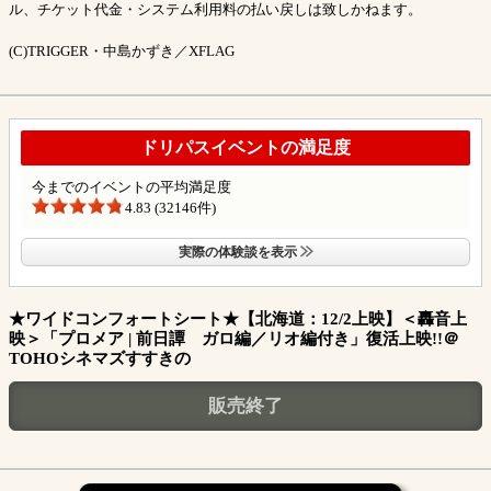
ル、チケット代金・システム利用料の払い戻しは致しかねます。
(C)TRIGGER・中島かずき／XFLAG
ドリパスイベントの満足度
今までのイベントの平均満足度
4.83 (32146件)
実際の体験談を表示
★ワイドコンフォートシート★【北海道：12/2上映】＜轟音上
映＞「プロメア | 前日譚 ガロ編／リオ編付き」復活上映!!＠
TOHOシネマズすすきの
販売終了