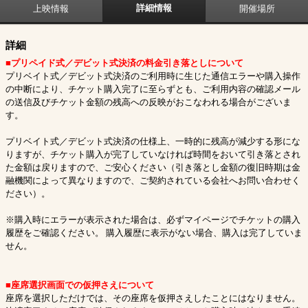
詳細情報
上映情報
開催場所
詳細
■プリペイド式／デビット式決済の料金引き落としについて
プリベイト式／デビット式決済のご利用時に生じた通信エラーや購入操作
の中断により、チケット購入完了に至らずとも、ご利用内容の確認メール
の送信及びチケット金額の残高への反映がおこなわれる場合がございま
す。
プリベイト式／デビット式決済の仕様上、一時的に残高が減少する形にな
りますが、チケット購入が完了していなければ時間をおいて引き落とされ
た金額は戻りますので、ご安心ください（引き落とし金額の復旧時期は金
融機関によって異なりますので、ご契約されている会社へお問い合わせく
ださい）。
※購入時にエラーが表示された場合は、必ずマイページでチケットの購入
履歴をご確認ください。 購入履歴に表示がない場合、購入は完了していま
せん。
■座席選択画面での仮押さえについて
座席を選択しただけでは、その座席を仮押さえしたことにはなりません。