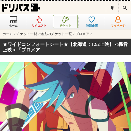
ド
検
リ
索
パ
ス
ホーム
リクエスト
チケット
特別企画
マイページ
と
は
ホーム
チケット一覧
過去のチケット一覧
プロメア
？
★ワイドコンフォートシート★【北海道：12/2上映】＜轟音
上映＞「プロメア