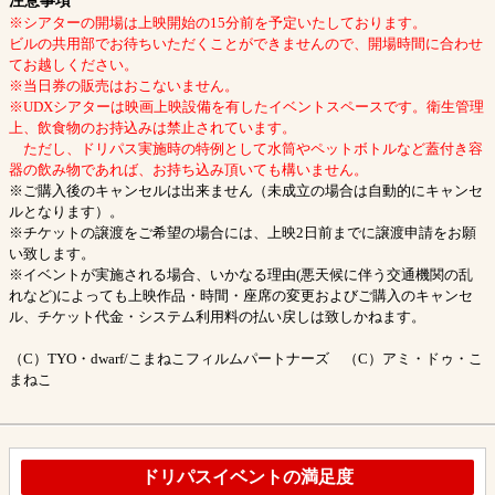
注意事項
※シアターの開場は上映開始の15分前を予定いたしております。
ビルの共用部でお待ちいただくことができませんので、開場時間に合わせ
てお越しください。
※当日券の販売はおこないません。
※UDXシアターは映画上映設備を有したイベントスペースです。衛生管理
上、飲食物のお持込みは禁止されています。
ただし、ドリパス実施時の特例として水筒やペットボトルなど蓋付き容
器の飲み物であれば、お持ち込み頂いても構いません。
※ご購入後のキャンセルは出来ません（未成立の場合は自動的にキャンセ
ルとなります）。
※チケットの譲渡をご希望の場合には、上映2日前までに譲渡申請をお願
い致します。
※イベントが実施される場合、いかなる理由(悪天候に伴う交通機関の乱
れなど)によっても上映作品・時間・座席の変更およびご購入のキャンセ
ル、チケット代金・システム利用料の払い戻しは致しかねます。
（C）TYO・dwarf/こまねこフィルムパートナーズ （C）アミ・ドゥ・こ
まねこ
ドリパスイベントの満足度