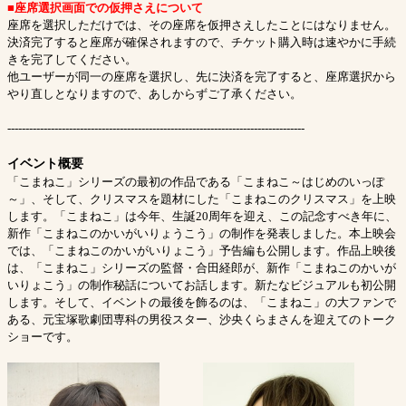
■座席選択画面での仮押さえについて
座席を選択しただけでは、その座席を仮押さえしたことにはなりません。
決済完了すると座席が確保されますので、チケット購入時は速やかに手続
きを完了してください。
他ユーザーが同一の座席を選択し、先に決済を完了すると、座席選択から
やり直しとなりますので、あしからずご了承ください。
----------------------------------------------------------------------------------
イベント概要
「こまねこ」シリーズの最初の作品である「こまねこ～はじめのいっぽ
～」、そして、クリスマスを題材にした「こまねこのクリスマス」を上映
します。「こまねこ」は今年、生誕20周年を迎え、この記念すべき年に、
新作「こまねこのかいがいりょうこう」の制作を発表しました。本上映会
では、「こまねこのかいがいりょこう」予告編も公開します。作品上映後
は、「こまねこ」シリーズの監督・合田経郎が、新作「こまねこのかいが
いりょこう」の制作秘話についてお話します。新たなビジュアルも初公開
します。そして、イベントの最後を飾るのは、「こまねこ」の大ファンで
ある、元宝塚歌劇団専科の男役スター、沙央くらまさんを迎えてのトーク
ショーです。