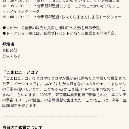
18：30～18：35 ＊新作「こまねこのかいがいりょこう」予告編上映
18：35～19：00 ＊合田経郎監督による「こまねこのかいがいりょこ
う」メイキングトーク
19：00～19：30 ＊合田経郎監督×沙央くらまさんによるトークショー
◆ロビーにて物販の販売や貴重な撮影用の人形も展示予定。
◆トークショー後には、豪華プレゼントが当たる抽選会も開催予定。
登壇者
合田経郎
沙央くらま
「こまねこ」とは？
「こまねこ」は、ひとコマひとコマが温かみに満ちたコマ撮りで撮影され
たアニメーションです。ものづくりが大好きなネコの女の子、こまちゃん
の日常を描いています。こまちゃんは“こま撮り”をするネコなので、「こ
まねこ」といいます。2003年、東京都写真美術館で開催された「絵コンテ
の宇宙 イメージの誕生」の公開撮影で生まれた「こまねこ」は、今年、生
誕20周年を迎えます。
----------------------------------------------------------------------------------
当日のご鑑賞について