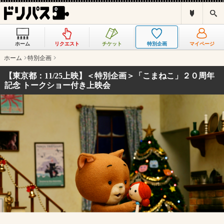
ド
検
リ
索
パ
ス
ホーム
リクエスト
チケット
特別企画
マイページ
と
は
ホーム
特別企画
？
【東京都：11/25上映】＜特別企画＞「こまねこ」２０周年
記念 トークショー付き上映会