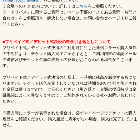
akibaspace.jp/theater/
）をご参照ください。
※会場へのアクセスについて、詳しくは
こちら
をご参照ください。
※「ドリパス」に関するご質問は、ページ下部の「よくある質問・お問い
合わせ」をご参照頂き、解決しない場合は、お問い合わせページよりご質
問ください。
■プリペイド式／デビット式決済の料金引き落としについて
プリベイト式／デビット式決済のご利用時に生じた通信エラーや購入操作
の中断により、チケット購入完了に至らずとも、ご利用内容の確認メール
の送信及びチケット金額の残高への反映がおこなわれる場合がございま
す。
プリベイト式／デビット式決済の仕様上、一時的に残高が減少する形にな
りますが、チケット購入が完了していなければ時間をおいて引き落とされ
た金額は戻りますので、ご安心ください（引き落とし金額の復旧時期は金
融機関によって異なりますので、ご契約されている会社へお問い合わせく
ださい）。
※購入時にエラーが表示された場合は、必ずマイページでチケットの購入
履歴をご確認ください。 購入履歴に表示がない場合、購入は完了していま
せん。