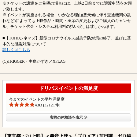
※チケットの譲渡をご希望の場合には、上映2日前までに譲渡申請をお願
い致します。
※イベントが実施される場合、いかなる理由(悪天候に伴う交通機関の乱
れなど)によっても上映作品・時間・座席の変更およびご購入のキャンセ
ル、チケット代金・システム利用料の払い戻しは致しかねます。
■【TOHOシネマズ】新型コロナウイルス感染予防対策の終了、並びに基
本的な感染対策について
詳しくはこちら
(C)TRIGGER・中島かずき／XFLAG
ドリパスイベントの満足度
今までのイベントの平均満足度
4.83 (32121件)
実際の体験談を表示
【東京都：7/1上映】＜轟音上映＞「プロメア | 前日譚 ガロ編