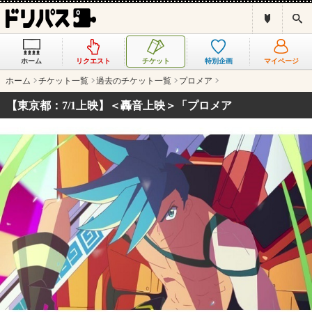
ド
検
リ
索
パ
ス
ホーム
リクエスト
チケット
特別企画
マイページ
と
は
ホーム
チケット一覧
過去のチケット一覧
プロメア
？
【東京都：7/1上映】＜轟音上映＞「プロメア