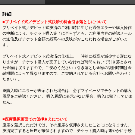
詳細
■プリペイド式／デビット式決済の料金引き落としについて
プリベイト式／デビット式決済のご利用時に生じた通信エラーや購入操作
の中断により、チケット購入完了に至らずとも、ご利用内容の確認メール
の送信及びチケット金額の残高への反映がおこなわれる場合がございま
す。
プリベイト式／デビット式決済の仕様上、一時的に残高が減少する形にな
りますが、チケット購入が完了していなければ時間をおいて引き落とされ
た金額は戻りますので、ご安心ください（引き落とし金額の復旧時期は金
融機関によって異なりますので、ご契約されている会社へお問い合わせく
ださい）。
※購入時にエラーが表示された場合は、必ずマイページでチケットの購入
履歴をご確認ください。 購入履歴に表示がない場合、購入は完了していま
せん。
■座席選択画面での仮押さえについて
座席を選択しただけでは、その座席を仮押さえしたことにはなりません。
決済完了すると座席が確保されますので、チケット購入時は速やかに手続