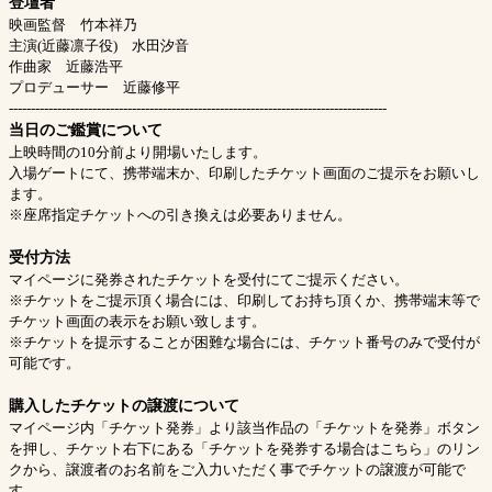
登壇者
映画監督 竹本祥乃
主演(近藤凛子役) 水田汐音
作曲家 近藤浩平
プロデューサー 近藤修平
--------------------------------------------------------------------------------------
当日のご鑑賞について
上映時間の10分前より開場いたします。
入場ゲートにて、携帯端末か、印刷したチケット画面のご提示をお願いし
ます。
※座席指定チケットへの引き換えは必要ありません。
受付方法
マイページに発券されたチケットを受付にてご提示ください。
※チケットをご提示頂く場合には、印刷してお持ち頂くか、携帯端末等で
チケット画面の表示をお願い致します。
※チケットを提示することが困難な場合には、チケット番号のみで受付が
可能です。
購入したチケットの譲渡について
マイページ内「チケット発券」より該当作品の「チケットを発券」ボタン
を押し、チケット右下にある「チケットを発券する場合はこちら」のリン
クから、譲渡者のお名前をご入力いただく事でチケットの譲渡が可能で
す。