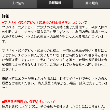
詳細情報
上映情報
開催場所
詳細
■プリペイド式／デビット式決済の料金引き落としについて
プリベイト式／デビット式決済のご利用時に生じた通信エラーや購入操作
の中断により、チケット購入完了に至らずとも、ご利用内容の確認メール
の送信及びチケット金額の残高への反映がおこなわれる場合がございま
す。
プリベイト式／デビット式決済の仕様上、一時的に残高が減少する形にな
りますが、チケット購入が完了していなければ時間をおいて引き落とされ
た金額は戻りますので、ご安心ください（引き落とし金額の復旧時期は金
融機関によって異なりますので、ご契約されている会社へお問い合わせく
ださい）。
※購入時にエラーが表示された場合は、必ずマイページでチケットの購入
履歴をご確認ください。 購入履歴に表示がない場合、購入は完了していま
せん。
■座席選択画面での仮押さえについて
座席を選択しただけでは、その座席を仮押さえしたことにはなりません。