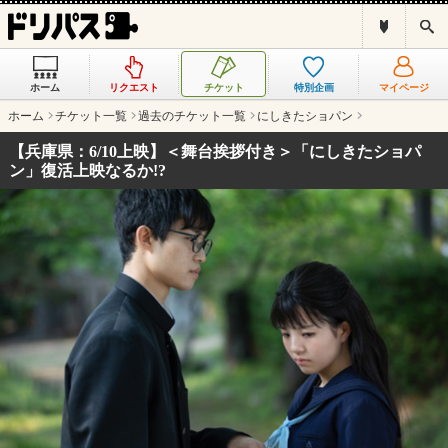
ド
検
リ
索
パ
ス
ホーム
リクエスト
チケット
特別企画
マイページ
と
は
ホーム
チケット一覧
過去のチケット一覧
にしきたショパン
？
【兵庫県：6/10上映】＜舞台挨拶付き＞「にしきたショパ
ン」復活上映なるか!?