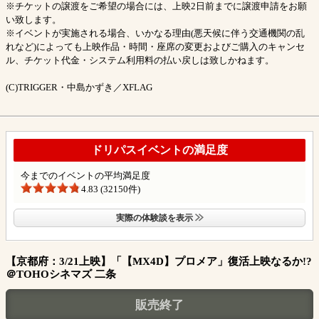
※チケットの譲渡をご希望の場合には、上映2日前までに譲渡申請をお願
い致します。
※イベントが実施される場合、いかなる理由(悪天候に伴う交通機関の乱
れなど)によっても上映作品・時間・座席の変更およびご購入のキャンセ
ル、チケット代金・システム利用料の払い戻しは致しかねます。
(C)TRIGGER・中島かずき／XFLAG
ドリパスイベントの満足度
今までのイベントの平均満足度
4.83 (32150件)
実際の体験談を表示
【京都府：3/21上映】「【MX4D】プロメア」復活上映なるか!?
＠TOHOシネマズ 二条
販売終了