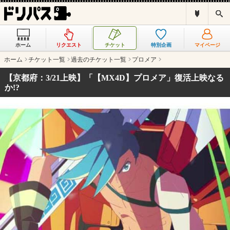
ド
検
リ
索
パ
ス
ホーム
リクエスト
チケット
特別企画
マイページ
と
は
ホーム
チケット一覧
過去のチケット一覧
プロメア
？
【京都府：3/21上映】「【MX4D】プロメア」復活上映なる
か!?