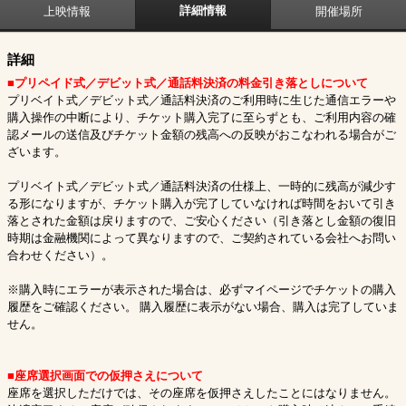
詳細情報
上映情報
開催場所
詳細
■プリペイド式／デビット式／通話料決済の料金引き落としについて
プリベイト式／デビット式／通話料決済のご利用時に生じた通信エラーや
購入操作の中断により、チケット購入完了に至らずとも、ご利用内容の確
認メールの送信及びチケット金額の残高への反映がおこなわれる場合がご
ざいます。
プリベイト式／デビット式／通話料決済の仕様上、一時的に残高が減少す
る形になりますが、チケット購入が完了していなければ時間をおいて引き
落とされた金額は戻りますので、ご安心ください（引き落とし金額の復旧
時期は金融機関によって異なりますので、ご契約されている会社へお問い
合わせください）。
※購入時にエラーが表示された場合は、必ずマイページでチケットの購入
履歴をご確認ください。 購入履歴に表示がない場合、購入は完了していま
せん。
■座席選択画面での仮押さえについて
座席を選択しただけでは、その座席を仮押さえしたことにはなりません。