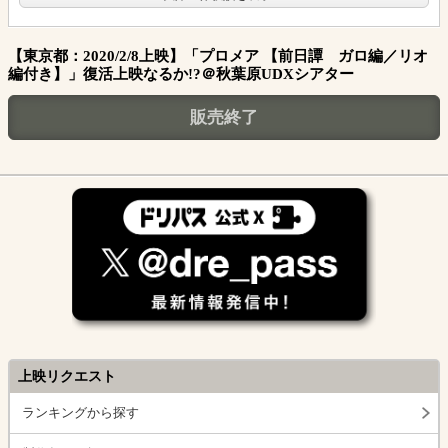
【東京都：2020/2/8上映】「プロメア 【前日譚 ガロ編／リオ
編付き】」復活上映なるか!?＠秋葉原UDXシアター
販売終了
上映リクエスト
ランキングから探す