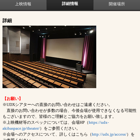
詳細情報
上映情報
開催場所
詳細
【お願い】
※UDXシアターへの直接のお問い合わせはご遠慮ください。
直接のお問い合わせが多数の場合、今後会場が使用できなくなる可能性
もございますので、皆様のご理解とご協力をお願い致します。
※上映機材等のスペックについては、会場HP（
https://udx-
akibaspace.jp/theater/
）をご参照ください。
※会場へのアクセスについて、詳しくはこちら（
http://udx.jp/access/
）を