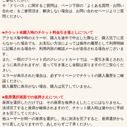
ご参照ください。
※「ドリパス」に関するご質問は、ページ下部の「よくある質問・お問い
合わせ」をご参照頂き、解決しない場合は、お問い合わせページよりご質
問ください。
■チケット未購入時のチケット料金引き落としについて
アクセス集中時のエラーや、購入を途中で中止した際など、購入完了に至
らなかった場合でも、お支払い方法によっては操作の履歴として利用明細
に記載される場合や、利用内容の確認メールが送信される場合がございま
す。
また、一部のプリベイト式のクレジットカードでは、一度引き落とされた
ように表示されますが、追って引き落とし金額は戻りますのでご安心くだ
さい。
エラーが表示された場合は、必ずマイページでチケットの購入履歴をご確
認ください。
購入履歴に表示がない場合、購入は完了していません。
■座席選択画面での仮押さえについて
座席を選択しただけでは、その座席を仮押さえしたことにはなりません。
決済完了すると座席が確保されますので、チケット購入時は速やかに手続
きを完了してください。
他ユーザーが同一の座席を選択し、先に決済を完了すると、座席選択から
やり直しとなりますので、あしからずご了承ください。