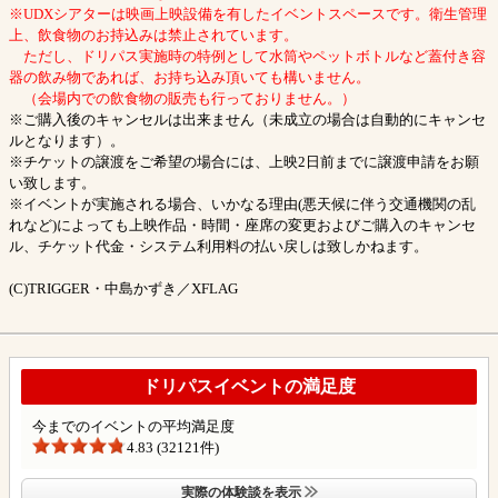
※UDXシアターは映画上映設備を有したイベントスペースです。衛生管理
上、飲食物のお持込みは禁止されています。
ただし、ドリパス実施時の特例として水筒やペットボトルなど蓋付き容
器の飲み物であれば、お持ち込み頂いても構いません。
（会場内での飲食物の販売も行っておりません。）
※ご購入後のキャンセルは出来ません（未成立の場合は自動的にキャンセ
ルとなります）。
※チケットの譲渡をご希望の場合には、上映2日前までに譲渡申請をお願
い致します。
※イベントが実施される場合、いかなる理由(悪天候に伴う交通機関の乱
れなど)によっても上映作品・時間・座席の変更およびご購入のキャンセ
ル、チケット代金・システム利用料の払い戻しは致しかねます。
(C)TRIGGER・中島かずき／XFLAG
ドリパスイベントの満足度
今までのイベントの平均満足度
4.83 (32121件)
実際の体験談を表示