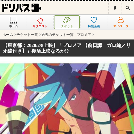
ド
検
リ
索
パ
ス
ホーム
リクエスト
チケット
特別企画
マイページ
と
は
ホーム
チケット一覧
過去のチケット一覧
プロメア
？
【東京都：2020/2/8上映】「プロメア 【前日譚 ガロ編／リ
オ編付き】」復活上映なるか!?