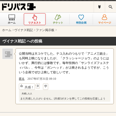
ド
検
リ
索
パ
ス
ホーム
リクエスト
チケット
特別企画
マイページ
と
は
ホーム
ヴイナス戦記
ファン掲示板
？
ヴイナス戦記 への投稿
公開当時は大コケでした。テコ入れのつもりで「アニメ三銃士」
も同時上映になりましたが、「クラッシャージョウ」のようには
いかず、興行的には惨敗です。毎年恒例の「サンライズフェステ
ィバル」、今年は「ガンヘッド」が上映されるようですが、こう
いう企画でぜひ上映して欲しいです。
匿名
2017年07月31日 09:10
↓
0
共感！
共感した人
まだ共感した人がいません。[共感!]ボタンを押してこの投稿を応援しよう