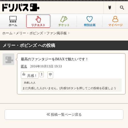
ド
検
リ
索
パ
ス
ホーム
リクエスト
チケット
特別企画
マイページ
と
は
ホーム
メリー・ポピンズ
ファン掲示板
？
メリー・ポピンズ への投稿
最高のファンタジーをIMAXで観たいです！
匿名
2016年10月13日 19:53
↓
1
共感！
共感した人
まだ共感した人がいません。[共感!]ボタンを押してこの投稿を応援しよう
投稿一覧ページ戻る