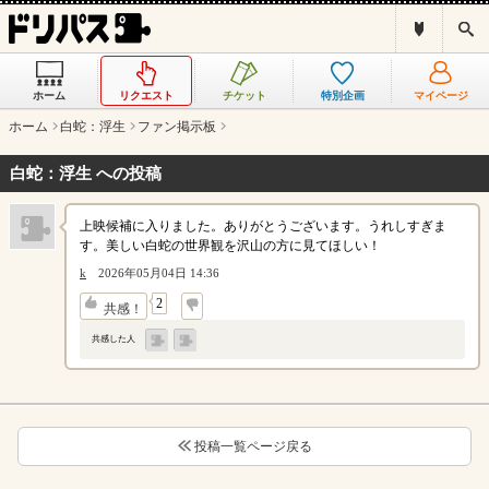
ド
検
リ
索
パ
ス
ホーム
リクエスト
チケット
特別企画
マイページ
と
は
ホーム
白蛇：浮生
ファン掲示板
？
白蛇：浮生 への投稿
上映候補に入りました。ありがとうございます。うれしすぎま
す。美しい白蛇の世界観を沢山の方に見てほしい！
k
2026年05月04日 14:36
↓
2
共感！
共感した人
投稿一覧ページ戻る