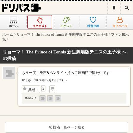
ド
検
リ
索
パ
ス
ホーム
リクエスト
チケット
特別企画
マイページ
と
は
ホーム
リョーマ！ The Prince of Tennis 新生劇場版テニスの王子様
ファン掲示
？
板
リョーマ！ The Prince of Tennis 新生劇場版テニスの王子様 へ
の投稿
もう一度、発声&ペンライト持って映画館で観たいです
JP千春
2024年07月17日 23:37
↓
3
共感！
共感した人
投稿一覧ページ戻る