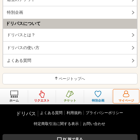
特別企画
ドリパスについて
ドリパスとは？
ドリパスの使い方
よくある質問
ページトップへ
ホーム
リクエスト
チケット
特別企画
マイページ
よくある質問
利用規約
プライバシーポリシー
ドリパス
特定商取引法に関する表示
お問い合わせ
PC版で見る