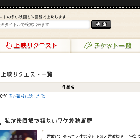
リクエスト
チケット一覧
映リクエスト一覧
作品名
10位]
君が最後に遺した歌
映画館で観たいワケ"投稿履歴
君歌に出会って人生観変わるほど君歌観ました😊