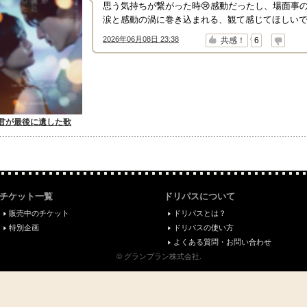
思う気持ちが繋がった時😢感動だったし、場面事
涙と感動の渦に巻き込まれる、観て感じてほしい
2026年06月08日 23:38
↑
↓
共感！
6
君が最後に遺した歌
チケット一覧
ドリパスについて
販売中のチケット
ドリパスとは？
特別企画
ドリパスの使い方
よくある質問・お問い合わせ
© グランプラン株式会社.