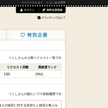
ドリパスとは？
よくある質問
ログイン
無料会員登録
ドリパスってなに？
特別企画
つくしさんの上映リクエスト一覧です
リクエスト回数
貢献度ランク
13回
206位
つくしさんの観たいワケ投稿履歴です
 春人の綾音に対する気持ちと綾音が春人を